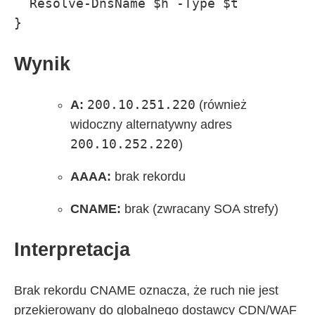
  Resolve-DnsName $h -Type $t

}
Wynik
200.10.251.220
A:
(również
widoczny alternatywny adres
200.10.252.220
)
AAAA:
brak rekordu
CNAME:
brak (zwracany SOA strefy)
Interpretacja
Brak rekordu CNAME oznacza, że ruch nie jest
przekierowany do globalnego dostawcy CDN/WAF