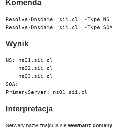
Komenda
Resolve-DnsName "sii.cl" -Type NS

Resolve-DnsName "sii.cl" -Type SOA
Wynik
NS: ns01.sii.cl

    ns02.sii.cl

    ns03.sii.cl

SOA:

PrimaryServer: ns01.sii.cl
Interpretacja
Serwery nazw znajdują się
wewnątrz domeny