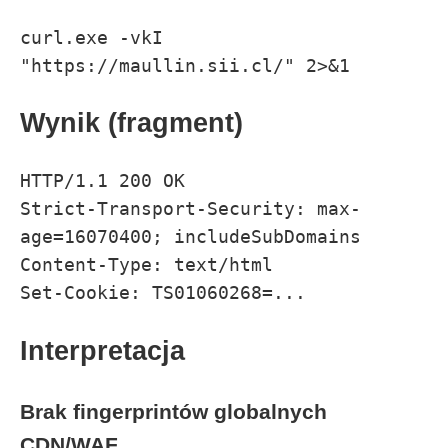
curl.exe -vkI 
"https://maullin.sii.cl/" 2>&1
Wynik (fragment)
HTTP/1.1 200 OK

Strict-Transport-Security: max-
age=16070400; includeSubDomains

Content-Type: text/html

Set-Cookie: TS01060268=...
Interpretacja
Brak fingerprintów globalnych
CDN/WAF