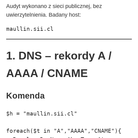
Audyt wykonano z sieci publicznej, bez
uwierzytelnienia. Badany host:
maullin.sii.cl
1. DNS – rekordy A /
AAAA / CNAME
Komenda
$h = "maullin.sii.cl"

foreach($t in "A","AAAA","CNAME"){
