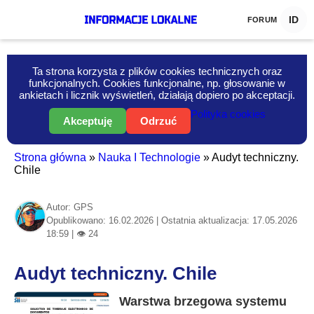
ID
FORUM
Ta strona korzysta z plików cookies technicznych oraz
funkcjonalnych. Cookies funkcjonalne, np. głosowanie w
ankietach i licznik wyświetleń, działają dopiero po akceptacji.
Polityka cookies
Akceptuję
Odrzuć
Strona główna
»
Nauka I Technologie
»
Audyt techniczny.
Chile
Autor: GPS
Opublikowano: 16.02.2026 | Ostatnia aktualizacja: 17.05.2026
18:59 | 👁 24
Audyt techniczny. Chile
Informacje-Lokalne.PL
Warstwa brzegowa systemu