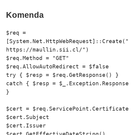
Komenda
$req = 
[System.Net.HttpWebRequest]::Create("
https://maullin.sii.cl/")

$req.Method = "GET"

$req.AllowAutoRedirect = $false

try { $resp = $req.GetResponse() } 
catch { $resp = $_.Exception.Response 
}

$cert = $req.ServicePoint.Certificate

$cert.Subject

$cert.Issuer

$cert.GetEffectiveDateString()
