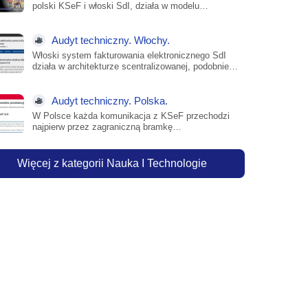
polski KSeF i włoski SdI, działa w modelu
scentralizowanego...
Audyt techniczny. Włochy.
Włoski system fakturowania elektronicznego SdI
działa w architekturze scentralizowanej, podobnie
jak polski KSeF, jednak różni...
Audyt techniczny. Polska.
W Polsce każda komunikacja z KSeF przechodzi
najpierw przez zagraniczną bramkę
bezpieczeństwa (WAF) należącą do...
Więcej z kategorii Nauka I Technologie