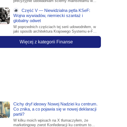
precyzyjnie udowadniam ściemy mainstreamu w
kwestii KSeF. Tak wygląda...
Część V — Niewidzialna pętla KSeF:
Wojna wywiadów, niemiecki szantaż i
globalny odwet
W po­przed­ni­ch czę­ścia­ch tej se­rii udo­wod­ni­łem, w
ja­ki spo­sób ar­chi­tek­tu­ra Kra­jo­we­go Sys­te­mu e-Fak­
tur — po­przez...
Więcej z kategorii Finanse
Cichy dryf ideowy Nowej Nadziei ku centrum.
Co znika, a co pojawia się w nowej deklaracji
partii?
W kilku moich wpisach na X tłumaczyłem, że
marketingowy zwrot Konfederacji ku centrum to