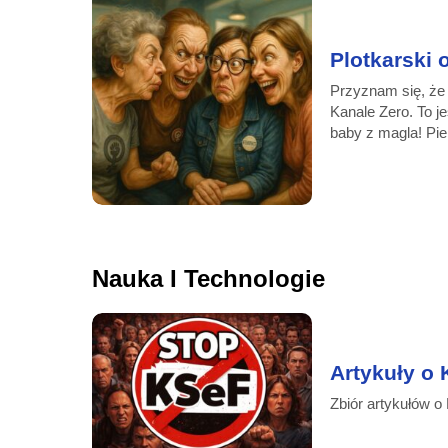
Plotkarski
Przy­znam się, że 
Ka­na­le Ze­ro. To je
ba­by z ma­gla! Pier­
Nauka I Technologie
Artykuły o
Zbiór artykułów o