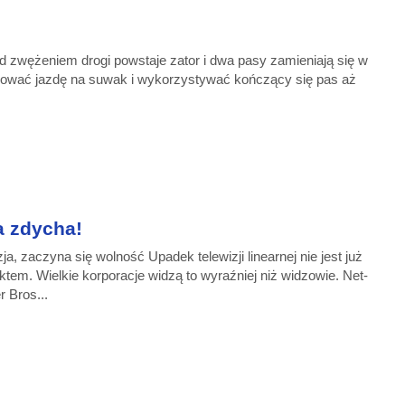
 zwężeniem drogi powstaje zator i dwa pasy zamieniają się w
osować jazdę na suwak i wykorzystywać kończący się pas aż
a zdycha!
ja, za­czy­na się wol­no­ść Upa­dek te­le­wi­zji li­ne­ar­nej nie je­st już
k­tem. Wiel­kie kor­po­ra­cje wi­dzą to wy­raź­niej niż wi­dzo­wie. Net­
er Bros...