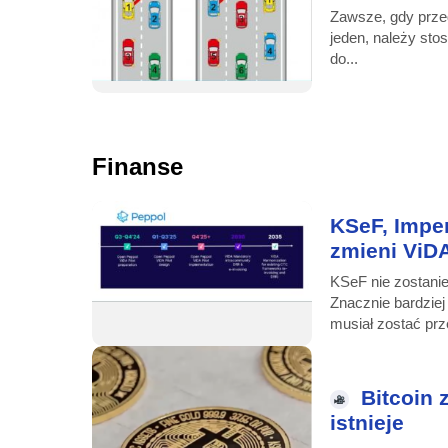
Zawsze, gdy przed
jeden, należy st
do...
Finanse
KSeF, Impe
zmieni ViD
KSeF nie zostani
Znacznie bardziej
musiał zostać prz
Bitcoin 
istnieje