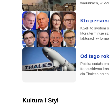
warunkach, w któr
Kto person
KSeF to system s
która terminuje 
fakturach w forma
Od tego rok
Polska oddała br
francuskiemu kon
dla Thalesa przepł
Kultura I Styl