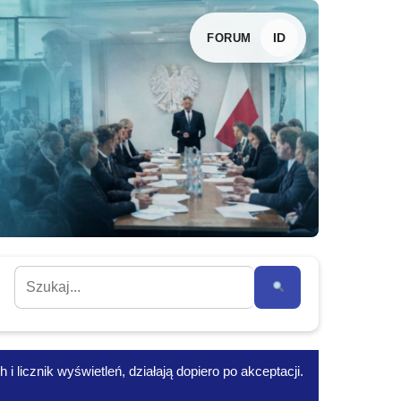
ID
FORUM
 licznik wyświetleń, działają dopiero po akceptacji.