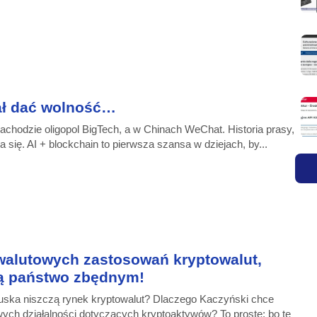
iał dać wolność…
achodzie oligopol BigTech, a w Chinach WeChat. Historia prasy,
a się. AI + blockchain to pierwsza szansa w dziejach, by...
alutowych zastosowań kryptowalut,
ią państwo zbędnym!
uska niszczą rynek kryptowalut? Dlaczego Kaczyński chce
ych działalności dotyczących kryptoaktywów? To proste: bo te