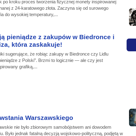
k po kroku proces tworzenia fizycznej monety inspirowanej
nanej z 24-karatowego złota. Zaczyna się od surowego
fia do wysokiej temperatury,...
ają pieniądze z zakupów w Biedronce i
iza, która zaskakuje!
fiki sugerujące, że robiąc zakupy w Biedronce czy Lidlu
niądze z Polski”. Brzmi to logicznie — ale czy jest
irowany grafiką,...
owstania Warszawskiego
awskie nie było zbiorowym samobójstwem ani dowodem
. Było jednak fatalną decyzją wojskowo-polityczną, podjętą w