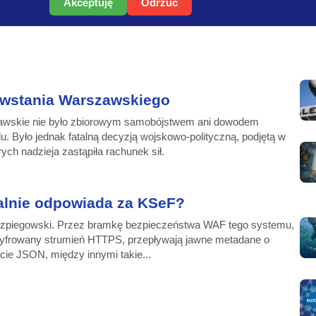
Akceptuję
Odrzuć
owstania Warszawskiego
awskie nie było zbiorowym samobójstwem ani dowodem
. Było jednak fatalną decyzją wojskowo-polityczną, podjętą w
ych nadzieja zastąpiła rachunek sił.
alnie odpowiada za KSeF?
zpiegowski. Przez bramkę bezpieczeństwa WAF tego systemu,
szyfrowany strumień HTTPS, przepływają jawne metadane o
cie JSON, między innymi takie...