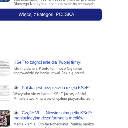
Dlaczego Kaczyński chce zakazać biznesowych
działalności dotyczących kryptoaktywów? To...
Więcej z kategorii POLSKA
KSeF to zagrożenie dla Twojej firmy!
Kto ma dane z KSeF, ten może Cię łatwo
doprowadzić do bankructwa! Jak się przed...
Polska jest bezpieczna dzięki KSeF!
Wszystko się w kwestii KSeF już wyjaśniło!
Ministerstwo Finansów oficjalnie przyznało, że
podpisało umowy, które...
Część VI — Niewidzialna pętla KSeF:
manipulacyjna dezinformacja mediów
Media kłamią! Oto fact-checking! Poniżej bardzo