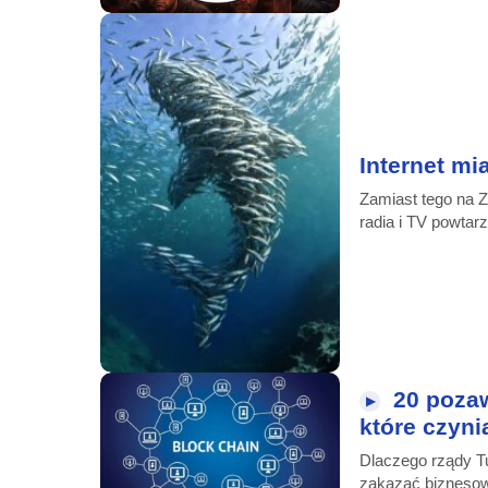
Internet m
Zamiast tego na Z
radia i TV powtarz
20 pozaw
▶
które czyn
Dlaczego rządy T
zakazać biznesow