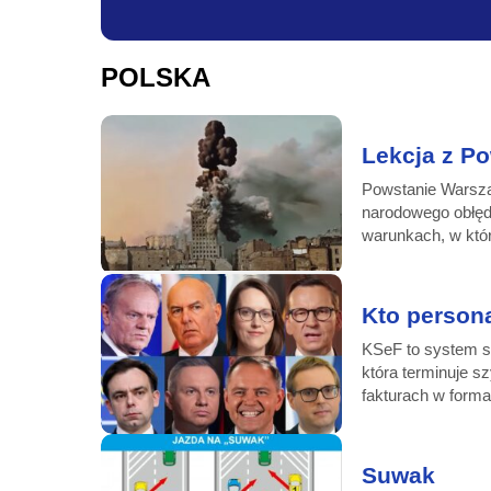
Informacje-Lokalne.PL
POLSKA
Lekcja z P
Powstanie Warsz
narodowego obłędu
warunkach, w któr
Kto person
KSeF to system s
która terminuje 
fakturach w forma
Suwak