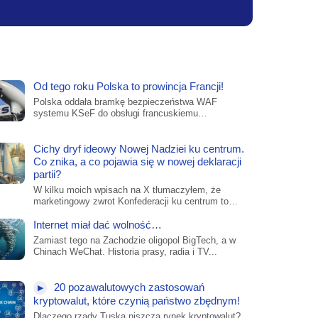
Od tego roku Polska to prowincja Francji!
Polska oddała bramkę bezpieczeństwa WAF
systemu KSeF do obsługi francuskiemu
koncernowi Thales w chmurze. Przez...
Cichy dryf ideowy Nowej Nadziei ku centrum.
Co znika, a co pojawia się w nowej deklaracji
partii?
W kilku moich wpisach na X tłumaczyłem, że
marketingowy zwrot Konfederacji ku centrum to
ruch...
Internet miał dać wolność…
Zamiast tego na Zachodzie oligopol BigTech, a w
Chinach WeChat. Historia prasy, radia i TV...
20 pozawalutowych zastosowań
▶
kryptowalut, które czynią państwo zbędnym!
Dlaczego rządy Tuska niszczą rynek kryptowalut?