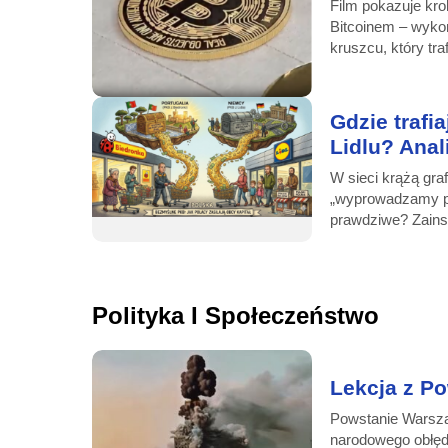
Film pokazuje kro
Bitcoinem – wyko
kruszcu, który tra
Gdzie trafi
Lidlu? Anal
W sieci krążą gra
„wyprowadzamy pie
prawdziwe? Zainsp
Polityka I Społeczeństwo
Lekcja z P
Powstanie Warsz
narodowego obłędu