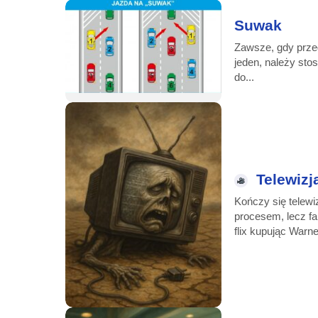
Suwak
Zawsze, gdy przed
jeden, należy st
do...
Telewizj
Koń­czy się te­le­wi­z
pro­ce­sem, le­cz fa
flix ku­pu­jąc War­n