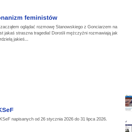
 onanizm feministów
za­czą­łem oglą­dać roz­mo­wę Sta­now­skie­go z Gon­cia­rzem na
­st ja­kaś stra­sz­na tra­ge­dia! Do­ro­śli męż­czyź­ni roz­ma­wia­ją jak
dzie­lą ja­kieś...
 KSeF
 KSeF napisanych od 26 stycznia 2026 do 31 lipca 2026.