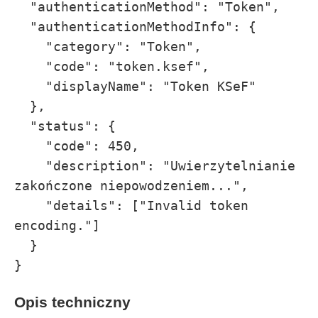
  "authenticationMethod": "Token",

  "authenticationMethodInfo": {

    "category": "Token",

    "code": "token.ksef",

    "displayName": "Token KSeF"

  },

  "status": {

    "code": 450,

    "description": "Uwierzytelnianie 
zakończone niepowodzeniem...",

    "details": ["Invalid token 
encoding."]

  }

}
Opis techniczny