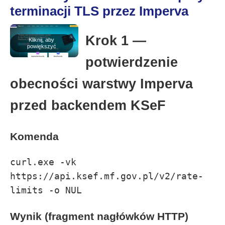
terminacji TLS przez Imperva
Informacje-Lokalne.PL
Krok 1 —
Kliknij, aby
powiększyć
potwierdzenie
obecności warstwy Imperva
przed backendem KSeF
Komenda
curl.exe -vk 
https://api.ksef.mf.gov.pl/v2/rate-
Wynik (fragment nagłówków HTTP)