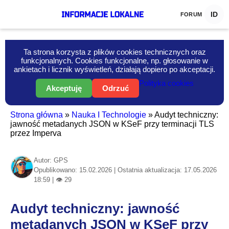
ID
FORUM
Ta strona korzysta z plików cookies technicznych oraz
funkcjonalnych. Cookies funkcjonalne, np. głosowanie w
ankietach i licznik wyświetleń, działają dopiero po akceptacji.
Polityka cookies
Akceptuję
Odrzuć
Strona główna
»
Nauka I Technologie
»
Audyt techniczny:
jawność metadanych JSON w KSeF przy terminacji TLS
przez Imperva
Autor: GPS
Opublikowano: 15.02.2026 | Ostatnia aktualizacja: 17.05.2026
18:59 | 👁 29
Audyt techniczny: jawność
metadanych JSON w KSeF przy