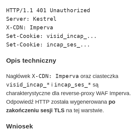
HTTP/1.1 401 Unauthorized

Server: Kestrel

X-CDN: Imperva

Set-Cookie: visid_incap_...

Opis techniczny
X-CDN: Imperva
Nagłówek
oraz ciasteczka
visid_incap_*
incap_ses_*
i
są
charakterystyczne dla reverse-proxy WAF Imperva.
Odpowiedź HTTP została wygenerowana
po
zakończeniu sesji TLS
na tej warstwie.
Wniosek