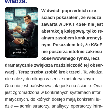
władza.
Informacje-Lokalne.PL
W dwó­ch po­przed­ni­ch czę­
ścia­ch po­ka­za­łem, że wie­dza
za­war­ta w JPK i KSeF nie je­st
abs­trak­cją księ­go­wą, tyl­ko re­
al­nym za­so­bem kon­ku­ren­cyj­
nym. Po­ka­za­łem też, że KSeF
Kliknij, aby
nie po­sze­rza istot­nie za­kre­su
powiększyć
ob­ser­wo­wa­ne­go ryn­ku, le­cz
dra­ma­tycz­nie zwięk­sza roz­dziel­czo­ść tej ob­ser­
wa­cji. Te­raz trze­ba zro­bić krok trze­ci.
Ta wie­dza
nie na­le­ży do ni­ko­go w sen­sie me­ta­fo­rycz­nym.
Ona nie je­st pań­stwo­wa jak go­dło na ścia­nie. Ona
je­st zgro­ma­dzo­na w kon­kret­ny­ch sys­te­ma­ch in­for­
ma­tycz­ny­ch, do któ­ry­ch do­stęp ma­ją kon­kret­ni lu­
dzie — ad­mi­ni­stra­to­rzy, ana­li­ty­cy, ope­ra­to­rzy in­fra­