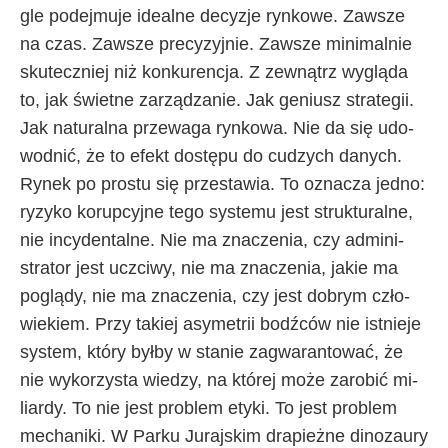
gle po­dej­mu­je ide­al­ne de­cy­zje ryn­ko­we. Za­wsze
na czas. Za­wsze pre­cy­zyj­nie. Za­wsze mi­ni­mal­nie
sku­tecz­niej niż kon­ku­ren­cja. Z ze­wną­trz wy­glą­da
to, jak świet­ne za­rzą­dza­nie. Jak ge­niu­sz stra­te­gii.
Jak na­tu­ral­na prze­wa­ga ryn­ko­wa. Nie da się udo­
wod­nić, że to efekt do­stę­pu do cu­dzy­ch da­ny­ch.
Ry­nek po pro­stu się prze­sta­wia. To ozna­cza jed­no:
ry­zy­ko ko­rup­cyj­ne te­go sys­te­mu je­st struk­tu­ral­ne,
nie in­cy­den­tal­ne. Nie ma zna­cze­nia, czy ad­mi­ni­
stra­tor je­st uczci­wy, nie ma zna­cze­nia, ja­kie ma
po­glą­dy, nie ma zna­cze­nia, czy je­st do­brym czło­
wie­kiem. Przy ta­kiej asy­me­trii bodź­ców nie ist­nie­je
sys­tem, któ­ry był­by w sta­nie za­gwa­ran­to­wać, że
nie wy­ko­rzy­sta wie­dzy, na któ­rej mo­że za­ro­bić mi­
liar­dy. To nie je­st pro­blem ety­ki. To je­st pro­blem
me­cha­ni­ki. W Par­ku Ju­raj­skim dra­pież­ne di­no­zau­ry