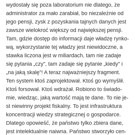
wy­do­sta­ły się po­za la­bo­ra­to­rium nie dla­te­go, że
ad­mi­ni­stra­tor za ma­ło za­ra­biał, bo nie­za­leż­nie od
je­go pen­sji, zy­sk z po­zy­ska­nia taj­ny­ch da­ny­ch je­st
za­wsze wie­lo­kroć więk­szy od naj­więk­szej pen­sji.
Tam, gdzie do­stęp do in­for­ma­cji da­je wła­dzę ryn­ko­
wą, wy­ko­rzy­sta­nie tej wła­dzy je­st nie­wi­docz­ne, a
staw­ka li­czo­na je­st w mi­liar­da­ch, tam nie za­da­je
się py­ta­nia „czy”, tam za­da­je się py­ta­nie „kie­dy” i
„na ja­ką ska­lę”! A te­raz naj­waż­niej­szy frag­ment.
Ten sys­tem ktoś za­pro­jek­to­wał. Ktoś go wy­my­ślił.
Ktoś for­so­wał. Ktoś wdra­żał. Ro­bio­no to świa­do­
mie, wie­dząc, ja­ką war­to­ść ma­ją te da­ne. To nie je­
st nie­win­ny pro­jekt fi­skal­ny. To je­st in­fra­struk­tu­ra
kon­cen­tra­cji wie­dzy stra­te­gicz­nej o go­spo­dar­ce.
Dla­te­go opo­wie­ść, że pań­stwo tyl­ko zbie­ra da­ne,
je­st in­te­lek­tu­al­nie na­iw­na. Pań­stwo stwo­rzy­ło cen­