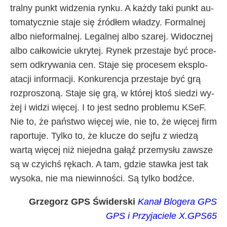
tral­ny punkt wi­dze­nia ryn­ku. A każ­dy ta­ki punkt au­
to­ma­tycz­nie sta­je się źró­dłem wła­dzy. For­mal­nej
al­bo nie­for­mal­nej. Le­gal­nej al­bo sza­rej. Wi­docz­nej
al­bo cał­ko­wi­cie ukry­tej. Ry­nek prze­sta­je być pro­ce­
sem od­kry­wa­nia cen. Sta­je się pro­ce­sem eks­plo­
ata­cji in­for­ma­cji. Kon­ku­ren­cja prze­sta­je być grą
roz­pro­szo­ną. Sta­je się grą, w któ­rej ktoś sie­dzi wy­
żej i wi­dzi wię­cej. I to je­st sed­no pro­ble­mu KSeF.
Nie to, że pań­stwo wię­cej wie, nie to, że wię­cej firm
ra­por­tu­je. Tyl­ko to, że klu­cze do sej­fu z wie­dzą
war­tą wię­cej niż nie­jed­na ga­łąź prze­my­słu za­wsze
są w czy­ichś rę­ka­ch. A tam, gdzie staw­ka je­st tak
wy­so­ka, nie ma nie­win­no­ści. Są tyl­ko bodź­ce.
Grzegorz GPS Świderski
Kanał Blogera GPS
GPS i Przyjaciele
X.GPS65