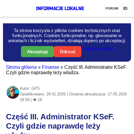
ID
FORUM
Ta strona korzysta z plików cookies technicznych oraz
funkcjonalnych. Cookies funkcjonalne, np. głosowanie w
ankietach i licznik wyświetleń, działają dopiero po akceptacji.
Polityka cookies
Akceptuję
Odrzuć
Strona główna
»
Finanse
»
Część III. Administrator KSeF.
Czyli gdzie naprawdę leży władza.
Autor: GPS
Opublikowano: 28.01.2026 | Ostatnia aktualizacja: 17.05.2026
18:59 | 👁 18
Część III. Administrator KSeF.
Czyli gdzie naprawdę leży