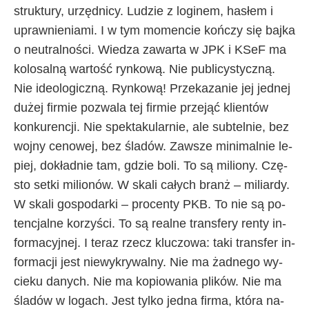
struk­tu­ry, urzęd­ni­cy. Lu­dzie z lo­gi­nem, ha­słem i
upraw­nie­nia­mi. I w tym mo­men­cie koń­czy się baj­ka
o neu­tral­no­ści. Wie­dza za­war­ta w JPK i KSeF ma
ko­lo­sal­ną war­to­ść ryn­ko­wą. Nie pu­bli­cy­stycz­ną.
Nie ide­olo­gicz­ną. Ryn­ko­wą! Prze­ka­za­nie jej jed­nej
du­żej fir­mie po­zwa­la tej fir­mie prze­jąć klien­tów
kon­ku­ren­cji. Nie spek­ta­ku­lar­nie, ale sub­tel­nie, bez
woj­ny ce­no­wej, bez śla­dów. Za­wsze mi­ni­mal­nie le­
piej, do­kład­nie tam, gdzie bo­li. To są mi­lio­ny. Czę­
sto set­ki mi­lio­nów. W ska­li ca­ły­ch branż – mi­liar­dy.
W ska­li go­spo­dar­ki – pro­cen­ty PKB. To nie są po­
ten­cjal­ne ko­rzy­ści. To są re­al­ne trans­fe­ry ren­ty in­
for­ma­cyj­nej. I te­raz rze­cz klu­czo­wa: ta­ki trans­fer in­
for­ma­cji je­st nie­wy­kry­wal­ny. Nie ma żad­ne­go wy­
cie­ku da­ny­ch. Nie ma ko­pio­wa­nia pli­ków. Nie ma
śla­dów w lo­ga­ch. Je­st tyl­ko jed­na fir­ma, któ­ra na­