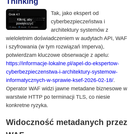
Thinking
Informacje-Lokalne.PL
Tak, jako ekspert od
Kliknij, aby
cyberbezpieczeństwa i
powiększyć
architektury systemów z
wieloletnim doświadczeniem w audytach API, WAF
i szyfrowania (w tym rozwiązań Imperva),
potwierdzam kluczowe obserwacje z apelu:
https://informacje-lokalne.pl/apel-do-ekspertow-
cyberbezpieczenstwa-i-architektury-systemow-
informatycznych-w-sprawie-ksef-2026-02-18/
.
Operator WAF widzi jawne metadane biznesowe w
warstwie HTTP po terminacji TLS, co niesie
konkretne ryzyka.
Widoczność metadanych przez