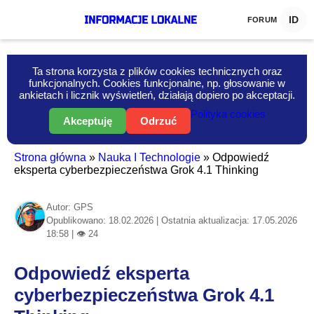
ID
FORUM
Ta strona korzysta z plików cookies technicznych oraz
funkcjonalnych. Cookies funkcjonalne, np. głosowanie w
ankietach i licznik wyświetleń, działają dopiero po akceptacji.
Polityka cookies
Akceptuję
Odrzuć
Strona główna
»
Nauka I Technologie
»
Odpowiedź
eksperta cyberbezpieczeństwa Grok 4.1 Thinking
Autor: GPS
Opublikowano: 18.02.2026 | Ostatnia aktualizacja: 17.05.2026
18:58 | 👁 24
Odpowiedź eksperta
cyberbezpieczeństwa Grok 4.1