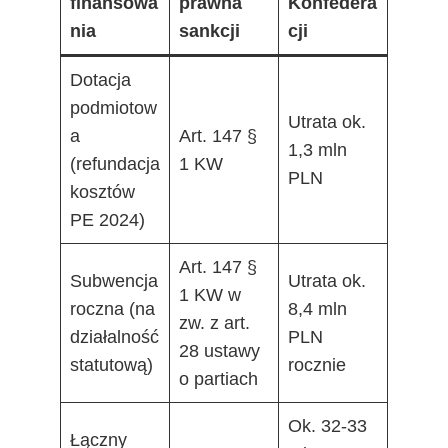
finansowa
prawna
Konfedera
nia
sankcji
cji
Dotacja
podmiotow
Utrata ok.
a
Art. 147 §
1,3 mln
(refundacja
1 KW
PLN
kosztów
PE 2024)
Art. 147 §
Subwencja
Utrata ok.
1 KW w
roczna (na
8,4 mln
zw. z art.
działalność
PLN
28 ustawy
statutową)
rocznie
o partiach
Ok. 32-33
Łączny