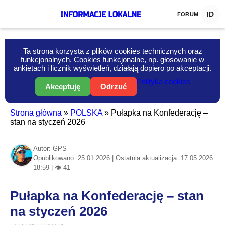
ID
FORUM
Ta strona korzysta z plików cookies technicznych oraz
funkcjonalnych. Cookies funkcjonalne, np. głosowanie w
ankietach i licznik wyświetleń, działają dopiero po akceptacji.
Polityka cookies
Akceptuję
Odrzuć
Strona główna
»
POLSKA
»
Pułapka na Konfederację –
stan na styczeń 2026
Autor: GPS
Opublikowano: 25.01.2026 | Ostatnia aktualizacja: 17.05.2026
18:59 | 👁 41
Pułapka na Konfederację – stan
na styczeń 2026