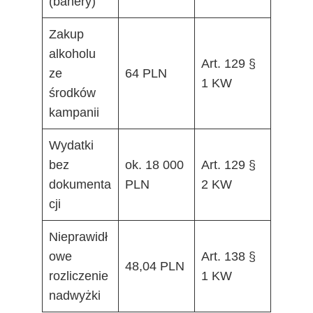
(banery)
Zakup
alkoholu
Art. 129 §
ze
64 PLN
1 KW
środków
kampanii
Wydatki
bez
ok. 18 000
Art. 129 §
dokumenta
PLN
2 KW
cji
Nieprawidł
owe
Art. 138 §
48,04 PLN
rozliczenie
1 KW
nadwyżki