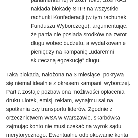
parlamentarnej w 2027 roku, Szef KAS
nakłada blokadę STIR na wszystkie
rachunki Konfederacji (w tym rachunek
Funduszu Wyborczego), argumentując,
że partia nie posiada środków na zwrot
długu wobec budżetu, a wydatkowanie
pieniędzy na kampanię „udaremni
skuteczną egzekucję” długu.
Taka blokada, nałożona na 3 miesiące, pokrywa
się niemal idealnie z okresem kampanii wyborczej.
Partia zostaje pozbawiona możliwości opłacenia
druku ulotek, emisji reklam, wynajmu sal na
spotkania czy transportu liderów. Zgodnie z
orzecznictwem WSA w Warszawie, skarbówka
zajmując konto nie musi czekać na wyrok sądu
merytorycznego. Ewentualne odblokowanie konta