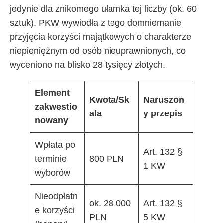
jedynie dla znikomego ułamka tej liczby (ok. 60
sztuk). PKW wywiodła z tego domniemanie
przyjęcia korzyści majątkowych o charakterze
niepieniężnym od osób nieuprawnionych, co
wyceniono na blisko 28 tysięcy złotych.
Element
Kwota/Sk
Naruszon
zakwestio
ala
y przepis
nowany
Wpłata po
Art. 132 §
terminie
800 PLN
1 KW
wyborów
Nieodpłatn
ok. 28 000
Art. 132 §
e korzyści
PLN
5 KW