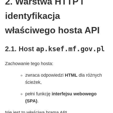
2. Warstwa HTTP i
identyfikacja
właściwego hosta API
ap.ksef.mf.gov.pl
2.1. Host
Zachowanie tego hosta:
zwraca odpowiedzi
HTML
dla różnych
ścieżek,
pełni funkcję
interfejsu webowego
(SPA)
.
Nie jest to właściwa brama API.