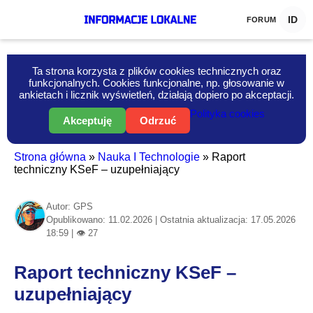
ID
FORUM
Ta strona korzysta z plików cookies technicznych oraz
funkcjonalnych. Cookies funkcjonalne, np. głosowanie w
ankietach i licznik wyświetleń, działają dopiero po akceptacji.
Polityka cookies
Akceptuję
Odrzuć
Strona główna
»
Nauka I Technologie
»
Raport
techniczny KSeF – uzupełniający
Autor: GPS
Opublikowano: 11.02.2026 | Ostatnia aktualizacja: 17.05.2026
18:59 | 👁 27
Raport techniczny KSeF –
uzupełniający