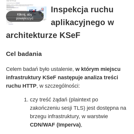
Informacje-Lokalne.PL
Inspekcja ruchu
Kliknij, aby
powiększyć
aplikacyjnego w
architekturze KSeF
Cel badania
Celem badań było ustalenie,
w którym miejscu
infrastruktury KSeF następuje analiza treści
ruchu HTTP
, w szczególności:
czy treść żądań (plaintext po
zakończeniu sesji TLS) jest dostępna na
brzegu infrastruktury, w warstwie
CDN/WAF (Imperva)
,