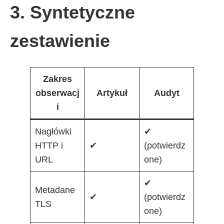
3. Syntetyczne
zestawienie
Zakres
obserwacj
Artykuł
Audyt
i
Nagłówki
✔
HTTP i
✔
(potwierdz
URL
one)
✔
Metadane
✔
(potwierdz
TLS
one)