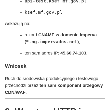
api-test.ksef.mf.gov.pl
ksef.mf.gov.pl
wskazują na:
rekord
CNAME w domenie Imperva
*.ng.impervadns.net
(
)
,
ten sam adres IP:
45.60.74.103
.
Wniosek
Ruch do środowiska produkcyjnego i testowego
przechodzi przez
ten sam komponent brzegowy
CDN/WAF
.