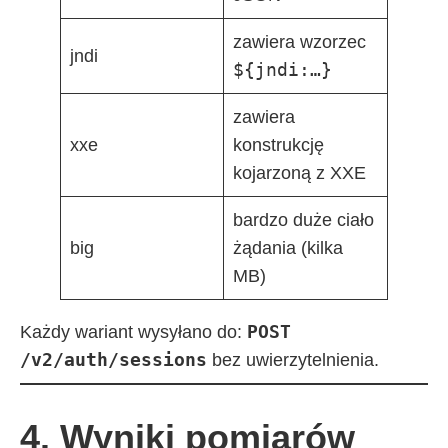
zawiera wzorzec
jndi
${jndi:…}
zawiera
xxe
konstrukcję
kojarzoną z XXE
bardzo duże ciało
big
żądania (kilka
MB)
POST
Każdy wariant wysyłano do:
/v2/auth/sessions
bez uwierzytelnienia.
4. Wyniki pomiarów