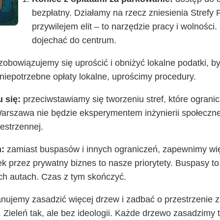
bezpłatny. Działamy na rzecz zniesienia Strefy
przywilejem elit – to narzędzie pracy i wolności
dojechać do centrum.
zobowiązujemy się uprościć i obniżyć lokalne podatki, b
niepotrzebne opłaty lokalne, uprościmy procedury.
u się:
przeciwstawiamy się tworzeniu stref, które ogran
arszawa nie będzie eksperymentem inżynierii społeczne
estrzennej.
h:
zamiast buspasów i innych ograniczeń, zapewnimy wi
ek przez prywatny biznes to nasze priorytety. Buspasy 
ch autach. Czas z tym skończyć.
anujemy zasadzić więcej drzew i zadbać o przestrzenie
Zieleń tak, ale bez ideologii. Każde drzewo zasadzimy ta