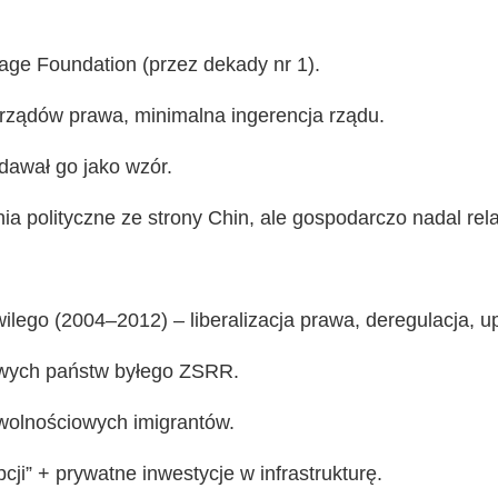
ge Foundation (przez dekady nr 1).
t rządów prawa, minimalna ingerencja rządu.
dawał go jako wzór.
ia polityczne ze strony Chin, ale gospodarczo nadal re
lego (2004–2012) – liberalizacja prawa, deregulacja, u
owych państw byłego ZSRR.
i wolnościowych imigrantów.
pcji” + prywatne inwestycje w infrastrukturę.