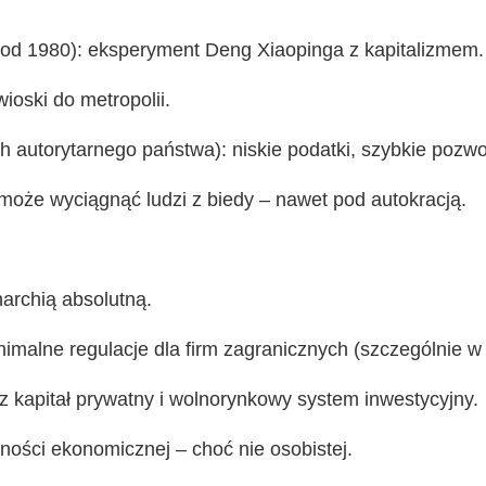
(od 1980): eksperyment Deng Xiaopinga z kapitalizmem.
ioski do metropolii.
autorytarnego państwa): niskie podatki, szybkie pozwo
 może wyciągnąć ludzi z biedy – nawet pod autokracją.
archią absolutną.
malne regulacje dla firm zagranicznych (szczególnie w 
 kapitał prywatny i wolnorynkowy system inwestycyjny.
lności ekonomicznej – choć nie osobistej.