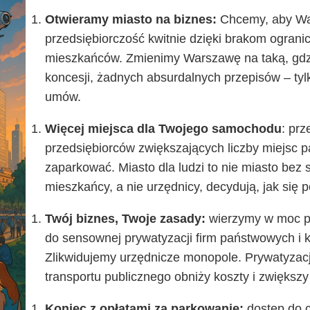
Otwieramy miasto na biznes:
Chcemy, aby Wa
przedsiębiorczość kwitnie dzięki brakom ograni
mieszkańców. Zmienimy Warszawę na taką, gdzie
koncesji, żadnych absurdalnych przepisów – tyl
umów.
Więcej miejsca dla Twojego samochodu
: prz
przedsiębiorców zwiększających liczby miejsc 
zaparkować. Miasto dla ludzi to nie miasto be
mieszkańcy, a nie urzędnicy, decydują, jak się 
Twój biznes, Twoje zasady:
wierzymy w moc pr
do sensownej prywatyzacji firm państwowych i k
Zlikwidujemy urzędnicze monopole. Prywatyzac
transportu publicznego obniży koszty i zwiększy
Koniec z opłatami za parkowanie:
dostęp do c