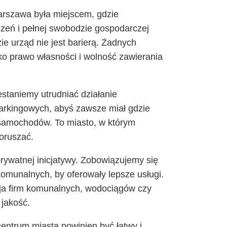
rszawa była miejscem, gdzie
czeń i pełnej swobodzie gospodarczej
 urząd nie jest barierą. Żadnych
ko prawo własności i wolność zawierania
estaniemy utrudniać działanie
parkingowych, abyś zawsze miał gdzie
z samochodów. To miasto, w którym
poruszać.
ywatnej inicjatywy. Zobowiązujemy się
omunalnych, by oferowały lepsze usługi.
ja firm komunalnych, wodociągów czy
 jakość.
entrum miasta powinien być łatwy i