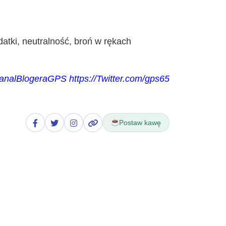
atki, neutralność, broń w rękach
/KanalBlogeraGPS
https://Twitter.com/gps65
Postaw kawę