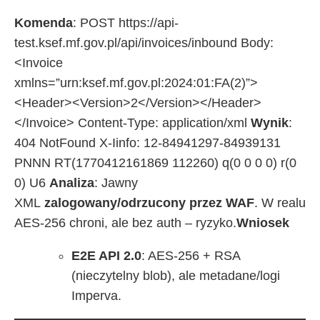
Komenda
: POST https://api-
test.ksef.mf.gov.pl/api/invoices/inbound Body:
<Invoice
xmlns=”urn:ksef.mf.gov.pl:2024:01:FA(2)”>
<Header><Version>2</Version></Header>
</Invoice> Content-Type: application/xml
Wynik
:
404 NotFound X-Iinfo: 12-84941297-84939131
PNNN RT(1770412161869 112260) q(0 0 0 0) r(0
0) U6
Analiza
: Jawny
XML
zalogowany/odrzucony przez WAF
. W realu
AES-256 chroni, ale bez auth – ryzyko.​
Wniosek
E2E API 2.0
: AES-256 + RSA
(nieczytelny blob), ale metadane/logi
Imperva.​