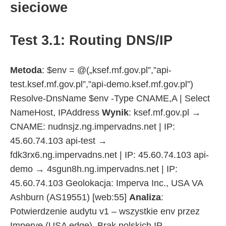
sieciowe
Test 3.1: Routing DNS/IP
Metoda
: $env = @(„ksef.mf.gov.pl”,”api-
test.ksef.mf.gov.pl”,”api-demo.ksef.mf.gov.pl”)
Resolve-DnsName $env -Type CNAME,A | Select
NameHost, IPAddress
Wynik
: ksef.mf.gov.pl →
CNAME: nudnsjz.ng.impervadns.net | IP:
45.60.74.103 api-test →
fdk3rx6.ng.impervadns.net | IP: 45.60.74.103 api-
demo → 4sgun8h.ng.impervadns.net | IP:
45.60.74.103 Geolokacja: Imperva Inc., USA VA
Ashburn (AS19551) [web:55]
Analiza
:
Potwierdzenie audytu v1 – wszystkie env przez
Impervę (USA edge). Brak polskich IP.​