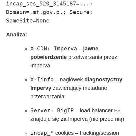
incap_ses_520_3145187=...; 
Domain=.mf.gov.pl; Secure; 
SameSite=None
Analiza:
X-CDN: Imperva
–
jawne
potwierdzenie
przetwarzania przez
Imperva
X-Iinfo
– nagłówek
diagnostyczny
Impervy
zawierający metadane
przetwarzania
Server: BigIP
– load balancer F5
znajduje się
za
Impervą (nie przed nią)
incap_*
cookies – tracking/session