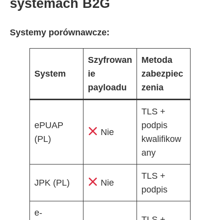
systemach B2G
Systemy porównawcze:
Szyfrowan
Metoda
System
ie
zabezpiec
payloadu
zenia
TLS +
ePUAP
podpis
Nie
(PL)
kwalifikow
any
TLS +
JPK (PL)
Nie
podpis
e-
TLS +