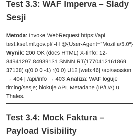
Test 3.3: WAF Imperva – Ślady
Sesji
Metoda
: Invoke-WebRequest https://api-
test.ksef.mf.gov.pl/ -H @{User-Agent=”Mozilla/5.0″}
Wynik
: 200 OK (docs HTML) X-Iinfo: 12-
84941297-84939131 SNNN RT(1770412161869
37138) q(0 0 0 -1) r(0 0) U12 [web:46] /api/session
→ 404 | /api/info → 403
Analiza
: WAF loguje
timing/sesje; blokuje API. Metadane (IP/UA) u
Thales.​
Test 3.4: Mock Faktura –
Payload Visibility