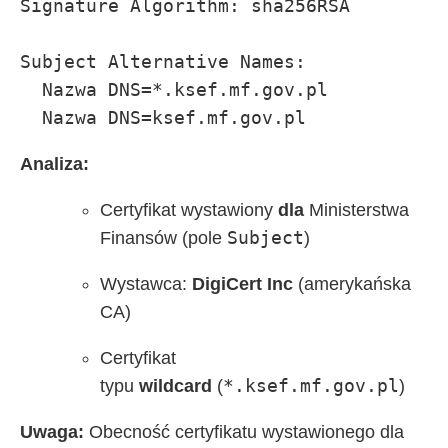
Signature Algorithm: sha256RSA

Subject Alternative Names:

  Nazwa DNS=*.ksef.mf.gov.pl

  Nazwa DNS=ksef.mf.gov.pl
Analiza:
Certyfikat wystawiony
dla
Ministerstwa
Subject
Finansów (pole
)
Wystawca:
DigiCert Inc
(amerykańska
CA)
Certyfikat
*.ksef.mf.gov.pl
typu
wildcard
(
)
Uwaga:
Obecność certyfikatu wystawionego dla