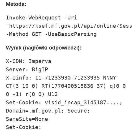
Metoda:
Invoke-WebRequest -Uri 
"https://ksef.mf.gov.pl/api/online/Sess
-Method GET -UseBasicParsing
Wynik (nagłówki odpowiedzi):
X-CDN: Imperva

Server: BigIP

X-Iinfo: 11-71233930-71233935 NNNY 
CT(3 10 0) RT(1770400518836 37) q(0 0 
0 -1) r(0 0) U12

Set-Cookie: visid_incap_3145187=...; 
Domain=.mf.gov.pl; Secure; 
SameSite=None

Set-Cookie: 