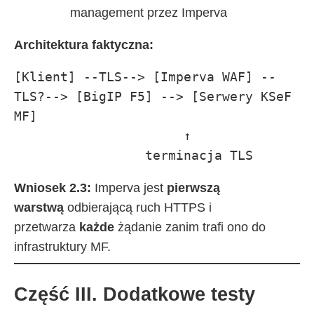
management przez Imperva
Architektura faktyczna:
[Klient] --TLS--> [Imperva WAF] --
TLS?--> [BigIP F5] --> [Serwery KSeF 
MF]

                      ↑

                 terminacja TLS
Wniosek 2.3:
Imperva jest
pierwszą
warstwą
odbierającą ruch HTTPS i
przetwarza
każde
żądanie zanim trafi ono do
infrastruktury MF.
Część III. Dodatkowe testy