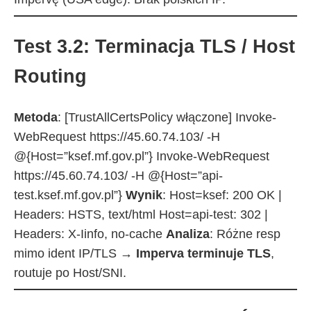
Test 3.2: Terminacja TLS / Host
Routing
Metoda
: [TrustAllCertsPolicy włączone] Invoke-
WebRequest https://45.60.74.103/ -H
@{Host=”ksef.mf.gov.pl”} Invoke-WebRequest
https://45.60.74.103/ -H @{Host=”api-
test.ksef.mf.gov.pl”}
Wynik
: Host=ksef: 200 OK |
Headers: HSTS, text/html Host=api-test: 302 |
Headers: X-Iinfo, no-cache
Analiza
: Różne resp
mimo ident IP/TLS →
Imperva terminuje TLS
,
routuje po Host/SNI.