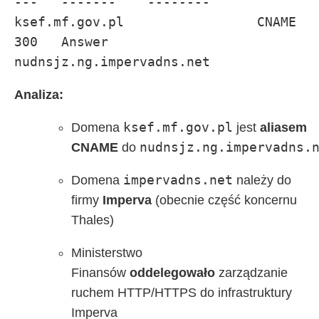
---   -------    --------

ksef.mf.gov.pl                 CNAME  
300   Answer     
nudnsjz.ng.impervadns.net
Analiza:
ksef.mf.gov.pl
Domena
jest
aliasem
nudnsjz.ng.impervadns.
CNAME
do
impervadns.net
Domena
należy do
firmy
Imperva
(obecnie część koncernu
Thales)
Ministerstwo
Finansów
oddelegowało
zarządzanie
ruchem HTTP/HTTPS do infrastruktury
Imperva