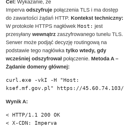
Cel:
Wykazanie, że
Imperva
odszyfruje
połączenia TLS i ma dostęp
do zawartości żądań HTTP.
Kontekst techniczny:
Host:
W protokole HTTPS nagłówek
jest
przesyłany
wewnątrz
zaszyfrowanego tunelu TLS.
Serwer może podjąć decyzję routingową na
podstawie tego nagłówka
tylko wtedy, gdy
wcześniej odszyfrował
połączenie.
Metoda A –
Żądanie domeny głównej:
curl.exe -vkI -H "Host: 
ksef.mf.gov.pl" https://45.60.74.103/
Wynik A:
< HTTP/1.1 200 OK

< X-CDN: Imperva