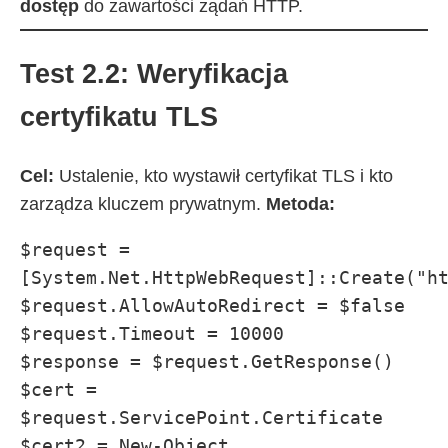
dostęp
do zawartości żądań HTTP.
Test 2.2: Weryfikacja
certyfikatu TLS
Cel:
Ustalenie, kto wystawił certyfikat TLS i kto
zarządza kluczem prywatnym.
Metoda:
$request = 
[System.Net.HttpWebRequest]::Create("ht
$request.AllowAutoRedirect = $false

$request.Timeout = 10000

$response = $request.GetResponse()

$cert = 
$request.ServicePoint.Certificate

$cert2 = New-Object 