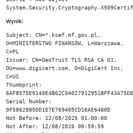
System.Security.Cryptography.X509Certi
Wynik:
Subject: CN=*.ksef.mf.gov.pl, 
O=MINISTERSTWO FINANSÓW, L=Warszawa, 
C=PL

Issuer: CN=GeoTrust TLS RSA CA G1, 
OU=www.digicert.com, O=DigiCert Inc, 
C=US

Thumbprint: 
6AF8575E9149E4B62C04027912951BFF43A75DE
Serial Number: 
0F5862885DD1E7E769405CD16AE6480D

Not Before: 12/08/2025 01:00:00

Not After: 12/08/2026 00:59:59
