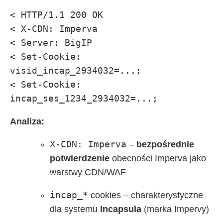
< HTTP/1.1 200 OK

< X-CDN: Imperva

< Server: BigIP

< Set-Cookie: 
visid_incap_2934032=...;

< Set-Cookie: 
incap_ses_1234_2934032=...;
Analiza:
X-CDN: Imperva
–
bezpośrednie
potwierdzenie
obecności Imperva jako
warstwy CDN/WAF
incap_*
cookies – charakterystyczne
dla systemu
Incapsula
(marka Impervy)