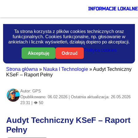
Ta strona korzysta z plików cookies technicznych oraz
funkcjonalnych. Cookies funkcjonalne, np. głosowanie w
ankietach i licznik wyświetleń, działają dopiero po akceptacji.
Polityka cookies
Akceptuję
Odrzuć
Strona główna
»
Nauka I Technologie
»
Audyt Techniczny
KSeF – Raport Pełny
Autor: GPS
Opublikowano: 06.02.2026 | Ostatnia aktualizacja: 26.05.2026
23:31 | 👁 50
Audyt Techniczny KSeF – Raport
Pełny