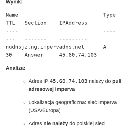
Wynik:
Name                           Type   
TTL   Section    IPAddress

----                           ----   
---   -------    ---------

nudnsjz.ng.impervadns.net      A      
30    Answer     45.60.74.103
Analiza:
45.60.74.103
Adres IP
należy do
puli
adresowej Imperva
Lokalizacja geograficzna: sieć Imperva
(USA/Europa)
Adres
nie należy
do polskiej sieci