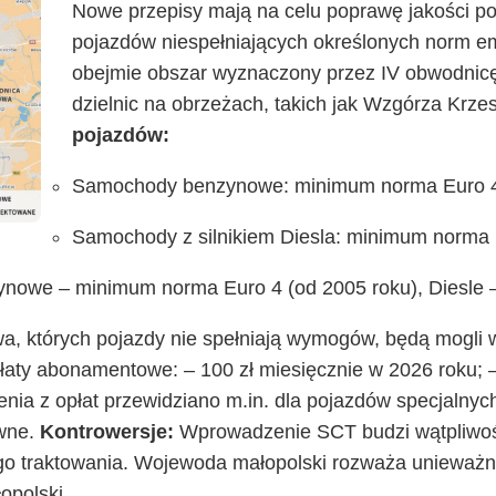
Nowe przepisy mają na celu poprawę jakości po
pojazdów niespełniających określonych norm emi
obejmie obszar wyznaczony przez IV obwodnicę
dzielnic na obrzeżach, takich jak Wzgórza Krze
pojazdów:
Samochody benzynowe: minimum norma Euro 4 (
Samochody z silnikiem Diesla: minimum norma E
zynowe – minimum norma Euro 4 (od 2005 roku), Diesle 
, których pojazdy nie spełniają wymogów, będą mogli wj
płaty abonamentowe: – 100 zł miesięcznie w 2026 roku; –
nia z opłat przewidziano m.in. dla pojazdów specjalnych
awne.
Kontrowersje:
Wprowadzenie SCT budzi wątpliwoś
ego traktowania. Wojewoda małopolski rozważa unieważ
opolski.