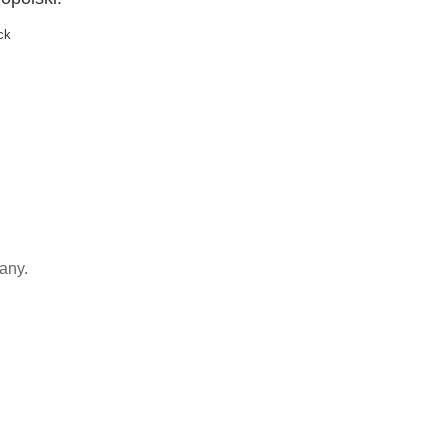
ck
any.