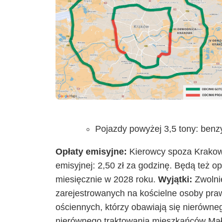
Pojazdy powyżej 3,5 tony: ben
Opłaty emisyjne:
Kierowcy spoza Krakowa
emisyjnej: 2,50 zł za godzinę. Będą też o
miesięcznie w 2028 roku.
Wyjątki:
Zwolnie
zarejestrowanych na kościelne osoby pr
ościennych, którzy obawiają się nierówn
nierównego traktowania mieszkańców Mał