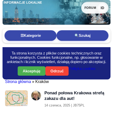
ID
FORUM
☰
Kategorie
Szukaj
Ta strona korzysta z plików cookies technicznych oraz
funkcjonalnych. Cookies funkcjonalne, np. głosowanie w
ankietach i licznik wyświetleń, działają dopiero po akceptacji.
Polityka cookies
Akceptuję
Odrzuć
Strona główna
»
Kraków
Informacje-Lokalne.PL
Kraków
Ponad połowa Krakowa strefą
zakazu dla aut!
14 czerwca, 2025 | JB75PL