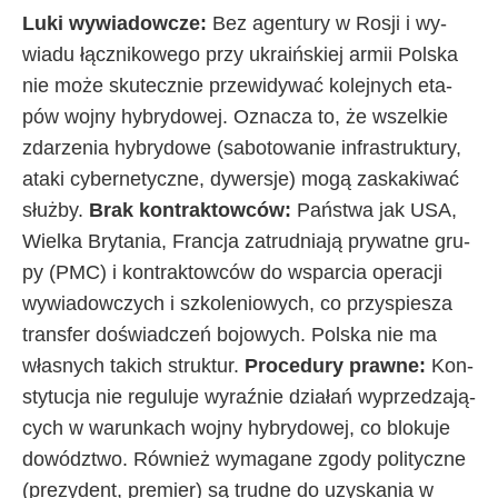
Lu­ki wy­wia­dow­cze:
Bez agen­tu­ry w Ro­sji i wy­
wia­du łącz­ni­ko­we­go przy ukra­iń­skiej ar­mii Pol­ska
nie mo­że sku­tecz­nie prze­wi­dy­wać ko­lej­ny­ch eta­
pów woj­ny hy­bry­do­wej. Ozna­cza to, że wszel­kie
zda­rze­nia hy­bry­do­we (sa­bo­to­wa­nie in­fra­struk­tu­ry,
ata­ki cy­ber­ne­tycz­ne, dy­wer­sje) mo­gą za­ska­ki­wać
służ­by.
Brak kon­trak­tow­ców:
Pań­stwa jak USA,
Wiel­ka Bry­ta­nia, Fran­cja za­trud­nia­ją pry­wat­ne gru­
py (PMC) i kon­trak­tow­ców do wspar­cia ope­ra­cji
wy­wia­dow­czy­ch i szko­le­nio­wy­ch, co przy­spie­sza
trans­fer do­świad­czeń bo­jo­wy­ch. Pol­ska nie ma
wła­sny­ch ta­ki­ch struk­tur.
Pro­ce­du­ry praw­ne:
Kon­
sty­tu­cja nie re­gu­lu­je wy­raź­nie dzia­łań wy­prze­dza­ją­
cy­ch w wa­run­ka­ch woj­ny hy­bry­do­wej, co blo­ku­je
do­wódz­two. Rów­nież wy­ma­ga­ne zgo­dy po­li­tycz­ne
(pre­zy­dent, pre­mier) są trud­ne do uzy­ska­nia w