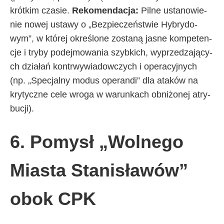
krót­kim cza­sie.
Re­ko­men­da­cja:
Pil­ne usta­no­wie­
nie no­wej usta­wy o „Bez­pie­czeń­stwie Hy­bry­do­
wym”, w któ­rej okre­ślo­ne zo­sta­ną ja­sne kom­pe­ten­
cje i try­by po­dej­mo­wa­nia szyb­ki­ch, wy­prze­dza­ją­cy­
ch dzia­łań kontr­wy­wia­dow­czy­ch i ope­ra­cyj­ny­ch
(np. „Spe­cjal­ny mo­dus ope­ran­di” dla ata­ków na
kry­tycz­ne ce­le wro­ga w wa­run­ka­ch ob­ni­żo­nej atry­
bu­cji).
6. Po­my­sł „Wol­ne­go
Mia­sta Sta­ni­sła­wów”
obok CPK