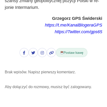
szan­sy zmia­ny geo­po­li­tycz­nej po­zy­cji Pol­ski w re­
jo­nie In­ter­ma­rium.
Grzegorz GPS Świderski
https://t.me/KanalBlogeraGPS
https://Twitter.com/gps65
Postaw kawę
Brak wpisów. Napisz pierwszy komentarz.
Aby dołączyć do rozmowy, musisz być zalogowany.