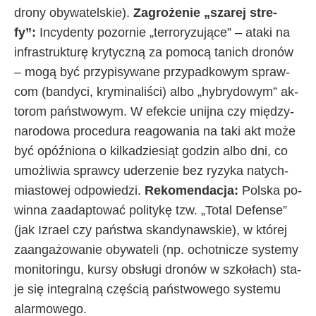
dro­ny oby­wa­tel­skie).
Za­gro­że­nie „sza­rej stre­
fy”:
In­cy­den­ty po­zor­nie „ter­ro­ry­zu­ją­ce” – ata­ki na
in­fra­struk­tu­rę kry­tycz­ną za po­mo­cą ta­ni­ch dro­nów
– mo­gą być przy­pi­sy­wa­ne przy­pad­ko­wym spraw­
com (ban­dy­ci, kry­mi­na­li­ści) al­bo „hy­bry­do­wym” ak­
to­rom pań­stwo­wym. W efek­cie unij­na czy mię­dzy­
na­ro­do­wa pro­ce­du­ra re­ago­wa­nia na ta­ki akt mo­że
być opóź­nio­na o kil­ka­dzie­siąt go­dzin al­bo dni, co
umoż­li­wia spraw­cy ude­rze­nie bez ry­zy­ka na­tych­
mia­sto­wej od­po­wie­dzi.
Re­ko­men­da­cja:
Pol­ska po­
win­na za­adap­to­wać po­li­ty­kę tzw. „To­tal De­fen­se”
(jak Izra­el czy pań­stwa skan­dy­naw­skie), w któ­rej
za­an­ga­żo­wa­nie oby­wa­te­li (np. ochot­ni­cze sys­te­my
mo­ni­to­rin­gu, kur­sy ob­słu­gi dro­nów w szko­ła­ch) sta­
je się in­te­gral­ną czę­ścią pań­stwo­we­go sys­te­mu
alar­mo­we­go.