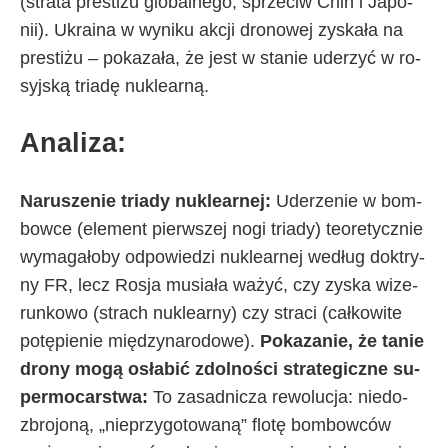
(stra­ta pre­sti­żu glo­bal­ne­go, sprze­ciw Chin i Ja­po­
nii). Ukra­ina w wy­ni­ku ak­cji dro­no­wej zy­ska­ła na
pre­sti­żu – po­ka­za­ła, że je­st w sta­nie ude­rzyć w ro­
syj­ską tria­dę nu­kle­ar­ną.
Ana­li­za:
Na­ru­sze­nie tria­dy nu­kle­ar­nej:
Ude­rze­nie w bom­
bow­ce (ele­ment pierw­szej no­gi tria­dy) teo­re­tycz­nie
wy­ma­ga­ło­by od­po­wie­dzi nu­kle­ar­nej we­dług dok­try­
ny FR, le­cz Ro­sja mu­sia­ła wa­żyć, czy zy­ska wi­ze­
run­ko­wo (stra­ch nu­kle­ar­ny) czy stra­ci (cał­ko­wi­te
po­tę­pie­nie mię­dzy­na­ro­do­we).
Po­ka­za­nie, że ta­nie
dro­ny mo­gą osła­bić zdol­no­ści stra­te­gicz­ne su­
per­mo­car­stwa:
To za­sad­ni­cza re­wo­lu­cja: nie­do­
zbro­jo­ną, „nie­przy­go­to­wa­ną” flo­tę bom­bow­ców