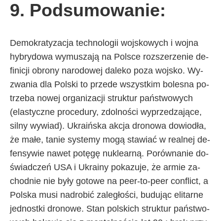
9. Pod­su­mo­wa­nie:
De­mo­kra­ty­za­cja tech­no­lo­gii woj­sko­wy­ch i woj­na
hy­bry­do­wa wy­mu­sza­ją na Pol­sce roz­sze­rze­nie de­
fi­ni­cji obro­ny na­ro­do­wej da­le­ko po­za woj­sko. Wy­
zwa­nia dla Pol­ski to przede wszyst­kim bo­le­sna po­
trze­ba no­wej or­ga­ni­za­cji struk­tur pań­stwo­wy­ch
(ela­stycz­ne pro­ce­du­ry, zdol­no­ści wy­prze­dza­ją­ce,
sil­ny wy­wiad). Ukra­iń­ska ak­cja dro­no­wa do­wio­dła,
że ma­łe, ta­nie sys­te­my mo­gą sta­wiać w re­al­nej de­
fen­sy­wie na­wet po­tę­gę nu­kle­ar­ną. Po­rów­na­nie do­
świad­czeń USA i Ukra­iny po­ka­zu­je, że ar­mie za­
chod­nie nie by­ły go­to­we na pe­er-to-pe­er con­flict, a
Pol­ska mu­si nad­ro­bić za­le­gło­ści, bu­du­jąc eli­tar­ne
jed­nost­ki dro­no­we. Stan pol­ski­ch struk­tur pań­stwo­