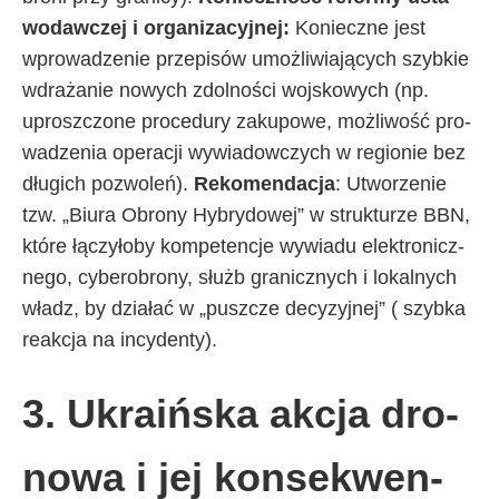
wo­daw­czej i or­ga­ni­za­cyj­nej:
Ko­niecz­ne je­st
wpro­wa­dze­nie prze­pi­sów umoż­li­wia­ją­cy­ch szyb­kie
wdra­ża­nie no­wy­ch zdol­no­ści woj­sko­wy­ch (np.
uprosz­czo­ne pro­ce­du­ry za­ku­po­we, moż­li­wo­ść pro­
wa­dze­nia ope­ra­cji wy­wia­dow­czy­ch w re­gio­nie bez
dłu­gi­ch po­zwo­leń).
Re­ko­men­da­cja
: Utwo­rze­nie
tzw. „Biu­ra Obro­ny Hy­bry­do­wej” w struk­tu­rze BBN,
któ­re łą­czy­ło­by kom­pe­ten­cje wy­wia­du elek­tro­nicz­
ne­go, cy­be­ro­bro­ny, służb gra­nicz­ny­ch i lo­kal­ny­ch
wła­dz, by dzia­łać w „pusz­cze de­cy­zyj­nej” ( szyb­ka
re­ak­cja na in­cy­den­ty).
3. Ukra­iń­ska ak­cja dro­
no­wa i jej kon­se­kwen­