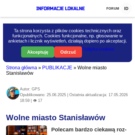
ID
FORUM
Ta strona korzysta z plików cookies technicznych oraz
funkcjonalnych. Cookies funkcjonalne, np. głosowanie w
ankietach i licznik wyświetleń, działają dopiero po akceptacji.
Polityka cookies
Akceptuję
Odrzuć
Strona główna
»
PUBLIKACJE
»
Wolne miasto
Stanisławów
Autor: GPS
Opublikowano: 25.06.2025 | Ostatnia aktualizacja: 17.05.2026
18:59 | 👁 17
Wolne miasto Stanisławów
Informacje-Lokalne.PL
Po­le­cam bar­dzo cie­ka­wą roz­