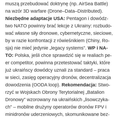
mu­szą prze­bu­do­wać dok­try­nę (np. Air­Sea Bat­tle)
na wzór 3D war­fa­re (Dro­ne–Da­ta–Di­stri­bu­ted).
Nie­zbęd­ne ad­ap­ta­cje USA:
Pen­ta­gon i do­wódz­
two NA­TO po­win­ny brać lek­cje z Ukra­iny: roz­bu­do­
wać wła­sne si­ły dro­no­we, cy­ber­ne­tycz­ne, sie­cio­we,
by w ra­zie kon­fron­ta­cji z ró­wie­śni­kiem (Chi­ny, Ro­
sja) nie mieć je­dy­nie „le­ga­cy sys­tems”.
WP i NA­
TO:
Pol­ska, je­śli chce spraw­dzić się w re­alia­ch pe­
er com­pe­ti­tor, po­win­na prze­te­sto­wać tak­ty­ki, któ­re
już ukra­iń­scy do­wód­cy uzna­li za stan­dard – pra­ca
w sie­ci, za­sięg ope­ra­cyj­ny dro­nów, de­cen­tra­li­za­cja
do­wo­dze­nia (OODA lo­op).
Re­ko­men­da­cja:
Stwo­
rzyć w Woj­ska­ch Obro­ny Te­ry­to­rial­nej „Ba­ta­lion
Dro­no­wy” wzo­ro­wa­ny na ukra­iń­ski­ch „li­sow­czy­ka­
ch” – mo­bil­ne dru­ży­ny ope­ra­to­rów dro­nów FPV i
mi­ni­dro­nów ude­rze­nio­wy­ch, sko­mu­ni­ko­wa­ne bez­