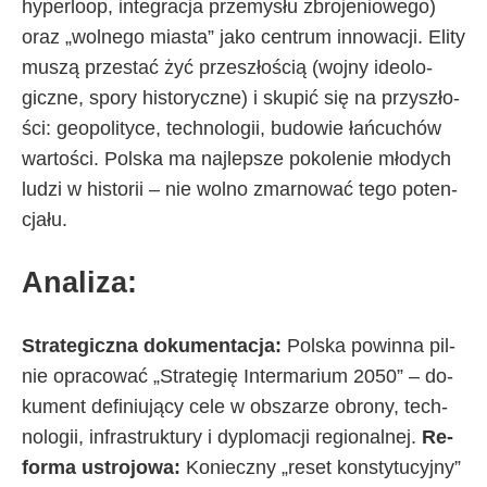
hy­per­lo­op, in­te­gra­cja prze­my­słu zbro­je­nio­we­go)
oraz „wol­ne­go mia­sta” ja­ko cen­trum in­no­wa­cji. Eli­ty
mu­szą prze­stać żyć prze­szło­ścią (woj­ny ide­olo­
gicz­ne, spo­ry hi­sto­rycz­ne) i sku­pić się na przy­szło­
ści: geo­po­li­ty­ce, tech­no­lo­gii, bu­do­wie łań­cu­chów
war­to­ści. Pol­ska ma naj­lep­sze po­ko­le­nie mło­dy­ch
lu­dzi w hi­sto­rii – nie wol­no zmar­no­wać te­go po­ten­
cja­łu.
Ana­li­za:
Stra­te­gicz­na do­ku­men­ta­cja:
Pol­ska po­win­na pil­
nie opra­co­wać „Stra­te­gię In­ter­ma­rium 2050” – do­
ku­ment de­fi­niu­ją­cy ce­le w ob­sza­rze obro­ny, tech­
no­lo­gii, in­fra­struk­tu­ry i dy­plo­ma­cji re­gio­nal­nej.
Re­
for­ma ustro­jo­wa:
Ko­niecz­ny „re­set kon­sty­tu­cyj­ny”