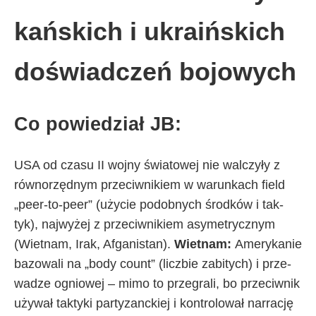
kań­ski­ch i ukra­iń­ski­ch
do­świad­czeń bo­jo­wy­ch
Co po­wie­dział JB:
USA od cza­su II woj­ny świa­to­wej nie wal­czy­ły z
rów­no­rzęd­nym prze­ciw­ni­kiem w wa­run­ka­ch field
„pe­er-to-pe­er” (uży­cie po­dob­ny­ch środ­ków i tak­
tyk), naj­wy­żej z prze­ciw­ni­kiem asy­me­trycz­nym
(Wiet­nam, Irak, Afga­ni­stan).
Wiet­nam:
Ame­ry­ka­nie
ba­zo­wa­li na „bo­dy co­unt” (licz­bie za­bi­ty­ch) i prze­
wa­dze ognio­wej – mi­mo to prze­gra­li, bo prze­ciw­nik
uży­wał tak­ty­ki par­ty­zanc­kiej i kon­tro­lo­wał nar­ra­cję