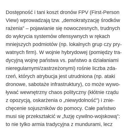
Do­stęp­no­ść i ta­ni koszt dro­nów FPV (Fir­st-Per­son
View) wpro­wa­dza­ją tzw. „de­mo­kra­ty­za­cję środ­ków
ra­że­nia” – po­ja­wia­nie się no­wo­cze­sny­ch, trud­ny­ch
do wy­kry­cia sys­te­mów ofen­syw­ny­ch w rę­ka­ch
mniej­szy­ch pod­mio­tów (np. lo­kal­ny­ch grup czy pry­
wat­ny­ch firm). W woj­nie hy­bry­do­wej (po­mię­dzy tra­
dy­cyj­ną woj­nę pań­stwa vs. pań­stwo a dzia­ła­nia­mi
nie­re­gu­lar­ny­mi/za­strze­żo­ny­mi) ro­śnie licz­ba zda­
rzeń, któ­ry­ch atry­bu­cja je­st utrud­nio­na (np. ata­ki
dro­no­we, sa­bo­ta­że in­fra­struk­tu­ry), co mo­że wy­wo­
ły­wać we­wnętrz­ny cha­os po­li­tycz­ny (kłót­nie rzą­du
z opo­zy­cją, oskar­że­nia o „nie­wy­dol­no­ść”) i znie­
chę­ce­nie so­jusz­ni­ków do po­mo­cy. Ca­łe pań­stwo
mu­si się prze­kształ­cić w „fu­zję cy­wil­no-woj­sko­wą”:
to nie tyl­ko ar­mia tra­dy­cyj­na z mun­du­ra­mi, le­cz