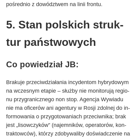
po­śred­nio z do­wódz­twem na li­nii fron­tu.
5. Stan pol­ski­ch struk­
tur pań­stwo­wy­ch
Co po­wie­dział JB:
Bra­ku­je prze­ciw­dzia­ła­nia in­cy­den­tom hy­bry­do­wym
na wcze­snym eta­pie – służ­by nie mo­ni­to­ru­ją re­gio­
nu przy­gra­nicz­ne­go non stop. Agen­cja Wy­wia­du
nie ma ofi­ce­rów ani agen­tu­ry w Ro­sji zdol­nej do in­
for­mo­wa­nia o przy­go­to­wa­nia­ch prze­ciw­ni­ka; brak
je­st „li­sow­czy­ków” (na­jem­ni­ków, ope­ra­to­rów, kon­
trak­tow­ców), któ­rzy zdo­by­wa­li­by do­świad­cze­nie na