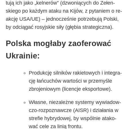
tu­ją ich ja­ko „kel­ne­rów” (dzwo­nią­cy­ch do Ze­łen­
skie­go po każ­dym ata­ku na Ki­jów, z py­ta­niem o re­
ak­cję USA/UE) – jed­no­cze­śnie po­trze­bu­ją Pol­ski,
by od­cią­gać ro­syj­skie si­ły (głę­bia stra­te­gicz­na).
Pol­ska mo­gła­by za­ofe­ro­wać
Ukra­inie:
Pro­duk­cję sil­ni­ków ra­kie­to­wy­ch i in­te­gra­
cję łań­cu­chów war­to­ści w prze­my­śle
zbro­je­nio­wym (li­cen­cje eks­por­to­we).
Wła­sne, nie­za­leż­ne sys­te­my wy­wia­dow­
czo-roz­po­znaw­cze (AISR) i dzia­ła­nia w
stre­fie hy­bry­do­wej, by wspól­nie ata­ko­
wać ce­le za li­nią fron­tu.