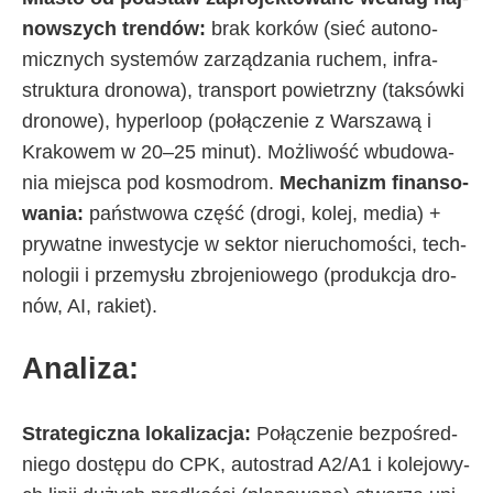
now­szy­ch tren­dów:
brak kor­ków (sieć au­to­no­
micz­ny­ch sys­te­mów za­rzą­dza­nia ru­chem, in­fra­
struk­tu­ra dro­no­wa), trans­port po­wietrz­ny (tak­sów­ki
dro­no­we), hy­per­lo­op (po­łą­cze­nie z War­sza­wą i
Kra­ko­wem w 20–25 mi­nut). Moż­li­wo­ść wbu­do­wa­
nia miej­sca pod ko­smo­drom.
Me­cha­ni­zm fi­nan­so­
wa­nia:
pań­stwo­wa czę­ść (dro­gi, ko­lej, me­dia) +
pry­wat­ne in­we­sty­cje w sek­tor nie­ru­cho­mo­ści, tech­
no­lo­gii i prze­my­słu zbro­je­nio­we­go (pro­duk­cja dro­
nów, AI, ra­kiet).
Ana­li­za:
Stra­te­gicz­na lo­ka­li­za­cja:
Po­łą­cze­nie bez­po­śred­
nie­go do­stę­pu do CPK, au­to­strad A2/A1 i ko­le­jo­wy­