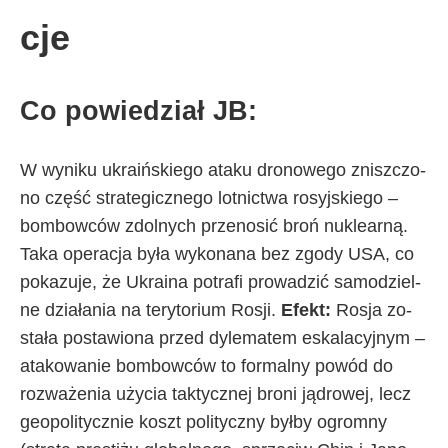
cje
Co po­wie­dział JB:
W wy­ni­ku ukra­iń­skie­go ata­ku dro­no­we­go znisz­czo­
no czę­ść stra­te­gicz­ne­go lot­nic­twa ro­syj­skie­go –
bom­bow­ców zdol­ny­ch prze­no­sić broń nu­kle­ar­ną.
Ta­ka ope­ra­cja by­ła wy­ko­na­na bez zgo­dy USA, co
po­ka­zu­je, że Ukra­ina po­tra­fi pro­wa­dzić sa­mo­dziel­
ne dzia­ła­nia na te­ry­to­rium Ro­sji.
Efekt:
Ro­sja zo­
sta­ła po­sta­wio­na przed dy­le­ma­tem eska­la­cyj­nym –
ata­ko­wa­nie bom­bow­ców to for­mal­ny po­wód do
roz­wa­że­nia uży­cia tak­tycz­nej bro­ni ją­dro­wej, le­cz
geo­po­li­tycz­nie koszt po­li­tycz­ny był­by ogrom­ny