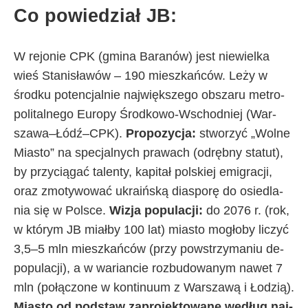
Co po­wie­dział JB:
W re­jo­nie CPK (gmi­na Ba­ra­nów) je­st nie­wiel­ka
wieś Sta­ni­sła­wów – 190 miesz­kań­ców. Le­ży w
środ­ku po­ten­cjal­nie naj­więk­sze­go ob­sza­ru me­tro­
po­li­tal­ne­go Eu­ro­py Środ­ko­wo-Wschod­niej (War­
sza­wa–Łó­dź–CPK).
Pro­po­zy­cja:
stwo­rzyć „Wol­ne
Mia­sto” na spe­cjal­ny­ch pra­wa­ch (od­ręb­ny sta­tut),
by przy­cią­gać ta­len­ty, ka­pi­tał pol­skiej emi­gra­cji,
oraz zmo­ty­wo­wać ukra­iń­ską dia­spo­rę do osie­dla­
nia się w Pol­sce.
Wi­zja po­pu­la­cji:
do 2076 r. (rok,
w któ­rym JB miał­by 100 lat) mia­sto mo­gło­by li­czyć
3,5–5 mln miesz­kań­ców (przy po­wstrzy­ma­niu de­
po­pu­la­cji), a w wa­rian­cie roz­bu­do­wa­nym na­wet 7
mln (po­łą­czo­ne w kon­ti­nu­um z War­sza­wą i Ło­dzią).
Mia­sto od pod­staw za­pro­jek­to­wa­ne we­dług naj­