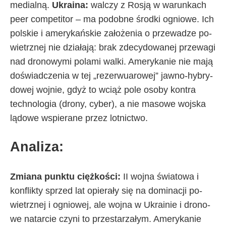
me­dial­ną.
Ukra­ina:
wal­czy z Ro­sją w wa­run­ka­ch
pe­er com­pe­ti­tor – ma po­dob­ne środ­ki ognio­we. Ich
pol­skie i ame­ry­kań­skie za­ło­że­nia o prze­wa­dze po­
wietrz­nej nie dzia­ła­ją: brak zde­cy­do­wa­nej prze­wa­gi
nad dro­no­wy­mi po­la­mi wal­ki. Ame­ry­ka­nie nie ma­ją
do­świad­cze­nia w tej „re­zer­wu­aro­wej” jaw­no-hy­bry­
do­wej woj­nie, gdyż to wciąż po­le oso­by kon­tra
tech­no­lo­gia (dro­ny, cy­ber), a nie ma­so­we woj­ska
lą­do­we wspie­ra­ne przez lot­nic­two.
Ana­li­za:
Zmia­na punk­tu cięż­ko­ści:
II woj­na świa­to­wa i
kon­flik­ty sprzed lat opie­ra­ły się na do­mi­na­cji po­
wietrz­nej i ognio­wej, ale woj­na w Ukra­inie i dro­no­
we na­tar­cie czy­ni to prze­sta­rza­łym. Ame­ry­ka­nie