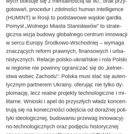
wy­ch bok­su­je się z men­tal­no­ścią lat 90.; brak przy­
go­to­wań, pro­ce­dur i zdol­no­ści hu­man in­tel­li­gen­ce
(HU­MINT) w Ro­sji to pod­sta­wo­we wą­skie gar­dła.
Po­my­sł „Wol­ne­go Mia­sta Sta­ni­sła­wów” to stra­te­
gicz­na wi­zja bu­do­wy glo­bal­ne­go cen­trum in­no­wa­cji
w ser­cu Eu­ro­py Środ­ko­wo-Wschod­niej – wy­ma­ga
zna­czą­cy­ch re­form praw­ny­ch, fi­nan­so­wy­ch i urba­
ni­stycz­ny­ch. Re­la­cje pol­sko-ukra­iń­skie i ro­la Pol­ski
w re­gio­nie nie po­win­ny ogra­ni­czać się do „kel­ner­
stwa wo­bec Za­cho­du”: Pol­ska mu­si stać się au­ten­
tycz­nym part­ne­rem Ukra­iny, ofe­ru­jąc nie tyl­ko dy­
plo­ma­cję, le­cz re­al­ne pro­jek­ty tech­no­lo­gicz­ne i mi­
li­tar­ne. Wnio­ski i apel do przy­szły­ch wła­dz kon­cen­
tru­ją się na ko­niecz­no­ści odej­ścia od do­raź­nej po­li­
ty­ki ide­olo­gicz­nej, bu­do­wa­niu prze­wag in­no­wa­cyj­
no-tech­no­lo­gicz­ny­ch oraz pod­ję­ciu hi­sto­rycz­nej