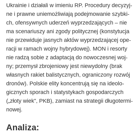
Ukra­inie i dzia­ła­li w imie­niu RP. Pro­ce­du­ry de­cy­zyj­
ne i praw­ne unie­moż­li­wia­ją po­dej­mo­wa­nie szyb­ki­
ch, ofen­syw­ny­ch ude­rzeń wy­prze­dza­ją­cy­ch – nie
ma sce­na­riu­szy ani zgo­dy po­li­tycz­nej (kon­sty­tu­cja
nie prze­wi­du­je ja­sny­ch ak­tów wy­prze­dza­ją­cej ope­
ra­cji w ra­ma­ch woj­ny hy­bry­do­wej). MON i re­sor­ty
nie ra­dzą so­bie z ad­ap­ta­cją do no­wo­cze­snej woj­
ny; prze­my­sł zbro­je­nio­wy je­st nie­wy­dol­ny (brak
wła­sny­ch ra­kiet ba­li­stycz­ny­ch, ogra­ni­czo­ny roz­wój
dro­nów). Pol­skie eli­ty kon­cen­tru­ją się na ide­olo­
gicz­ny­ch spo­ra­ch i sta­ty­sty­ka­ch go­spo­dar­czy­ch
(„zło­ty wiek”, PKB), za­mia­st na stra­te­gii dłu­go­ter­mi­
no­wej.
Ana­li­za: