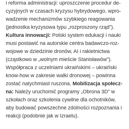
i re­for­ma ad­mi­ni­stra­cji: uprosz­cze­nie pro­ce­dur de­
cy­zyj­ny­ch w cza­sa­ch kry­zy­su hy­bry­do­we­go, wpro­
wa­dze­nie me­cha­ni­zmów szyb­kie­go re­ago­wa­nia
(jed­nost­ka kry­zy­so­wa ty­pu „roz­pro­szo­ny rząd”).
Kul­tu­ra in­no­wa­cji:
Pol­ski sys­tem edu­ka­cji i na­uki
mu­si po­sta­wić na au­tor­skie cen­tra ba­daw­czo-roz­
wo­jo­we w dzie­dzi­nie dro­nów, AI i ra­kiet­nic­twa
(cząst­ko­wo w „wol­nym mie­ście Sta­ni­sła­wów”).
Współ­pra­ca z uczel­nia­mi ukra­iń­ski­mi – ukra­iń­ski
know-how w za­kre­sie wal­ki dro­no­wej – po­win­na
zo­stać na­tych­mia­st ru­szo­na.
Mo­bi­li­za­cja spo­łecz­
na:
Na­le­ży uru­cho­mić pro­gra­my „Obro­na 3D” w
szko­ła­ch oraz szko­le­nia cy­wil­ne dla ochot­ni­ków,
aby bu­do­wać po­wszech­ne zdol­no­ści roz­po­zna­nia i
re­ak­cji (po­dob­nie jak w Izra­elu).