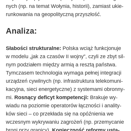
ny­ch (np. na te­mat Wo­ły­nia, hi­sto­rii), za­mia­st ukie­
run­ko­wa­nia na geo­po­li­tycz­ną przy­szło­ść.
Ana­li­za:
Sła­bo­ści struk­tu­ral­ne:
Pol­ska wciąż funk­cjo­nu­je
w mo­de­lu „jak za cza­sów II woj­ny”, czy­li ze zbyt sil­
nym po­dzia­łem mię­dzy ar­mią a resz­tą pań­stwa.
Tym­cza­sem tech­no­lo­gia wy­ma­ga peł­nej in­te­gra­cji
urzą­dzeń cy­wil­ny­ch (np. in­fra­struk­tu­ra te­le­ko­mu­ni­
ka­cyj­na, sie­ci ener­ge­tycz­ne) z sys­te­ma­mi obron­ny­
mi.
Ro­sną­cy de­fi­cyt kom­pe­ten­cji:
Bra­ku­je wy­
wia­du na po­zio­mie ope­ra­to­rów łącz­no­ści i ana­li­ty­
ków sie­ci – co prze­kła­da się na opóź­nie­nia we
wcze­snym wy­kry­wa­niu za­gro­żeń (np. prze­my­ca­nie
bro­ni przy gra­ni­cy).
Ko­niecz­no­ść re­for­my usta­