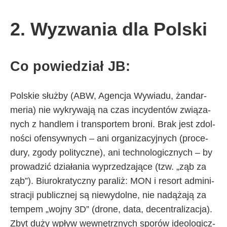
2. Wy­zwa­nia dla Pol­ski
Co po­wie­dział JB:
Pol­skie służ­by (ABW, Agen­cja Wy­wia­du, żan­dar­
me­ria) nie wy­kry­wa­ją na czas in­cy­den­tów zwią­za­
ny­ch z han­dlem i trans­por­tem bro­ni. Brak je­st zdol­
no­ści ofen­syw­ny­ch – ani or­ga­ni­za­cyj­ny­ch (pro­ce­
du­ry, zgo­dy po­li­tycz­ne), ani tech­no­lo­gicz­ny­ch – by
pro­wa­dzić dzia­ła­nia wy­prze­dza­ją­ce (tzw. „ząb za
ząb”). Biu­ro­kra­tycz­ny pa­ra­liż: MON i re­sort ad­mi­ni­
stra­cji pu­blicz­nej są nie­wy­dol­ne, nie na­dą­ża­ją za
tem­pem „woj­ny 3D” (dro­ne, da­ta, de­cen­tra­li­za­cja).
Zbyt du­ży wpływ we­wnętrz­ny­ch spo­rów ide­olo­gicz­