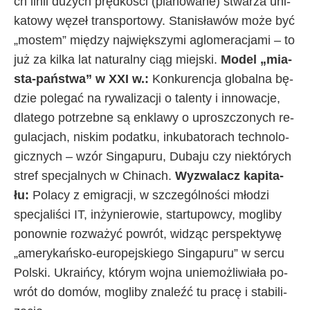
ch li­nii du­ży­ch pręd­ko­ści (pla­no­wa­ne) stwa­rza uni­
ka­to­wy wę­zeł trans­por­to­wy. Sta­ni­sła­wów mo­że być
„mo­stem” mię­dzy naj­więk­szy­mi aglo­me­ra­cja­mi – to
już za kil­ka lat na­tu­ral­ny ciąg miej­ski.
Mo­del „mia­
sta-pań­stwa” w XXI w.:
Kon­ku­ren­cja glo­bal­na bę­
dzie po­le­gać na ry­wa­li­za­cji o ta­len­ty i in­no­wa­cje,
dla­te­go po­trzeb­ne są en­kla­wy o uprosz­czo­ny­ch re­
gu­la­cja­ch, ni­skim po­dat­ku, in­ku­ba­to­ra­ch tech­no­lo­
gicz­ny­ch – wzór Sin­ga­pu­ru, Du­ba­ju czy nie­któ­ry­ch
stref spe­cjal­ny­ch w Chi­na­ch.
Wy­zwa­la­cz ka­pi­ta­
łu:
Po­la­cy z emi­gra­cji, w szcze­gól­no­ści mło­dzi
spe­cja­li­ści IT, in­ży­nie­ro­wie, star­tu­pow­cy, mo­gli­by
po­now­nie roz­wa­żyć po­wrót, wi­dząc per­spek­ty­wę
„ame­ry­kań­sko-eu­ro­pej­skie­go Sin­ga­pu­ru” w ser­cu
Pol­ski. Ukra­iń­cy, któ­rym woj­na unie­moż­li­wia­ła po­
wrót do do­mów, mo­gli­by zna­leźć tu pra­cę i sta­bi­li­