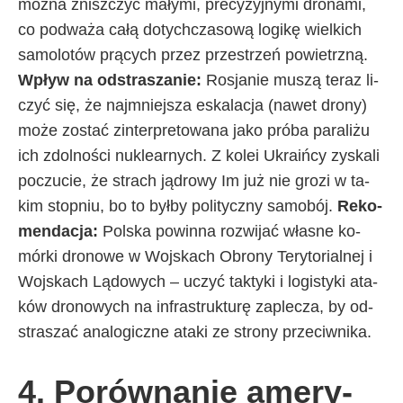
moż­na znisz­czyć ma­ły­mi, pre­cy­zyj­ny­mi dro­na­mi,
co pod­wa­ża ca­łą do­tych­cza­so­wą lo­gi­kę wiel­ki­ch
sa­mo­lo­tów prą­cy­ch przez prze­strzeń po­wietrz­ną.
Wpływ na od­stra­sza­nie:
Ro­sja­nie mu­szą te­raz li­
czyć się, że naj­mniej­sza eska­la­cja (na­wet dro­ny)
mo­że zo­stać zin­ter­pre­to­wa­na ja­ko pró­ba pa­ra­li­żu
ich zdol­no­ści nu­kle­ar­ny­ch. Z ko­lei Ukra­iń­cy zy­ska­li
po­czu­cie, że stra­ch ją­dro­wy Im już nie gro­zi w ta­
kim stop­niu, bo to był­by po­li­tycz­ny sa­mo­bój.
Re­ko­
men­da­cja:
Pol­ska po­win­na roz­wi­jać wła­sne ko­
mór­ki dro­no­we w Woj­ska­ch Obro­ny Te­ry­to­rial­nej i
Woj­ska­ch Lą­do­wy­ch – uczyć tak­ty­ki i lo­gi­sty­ki ata­
ków dro­no­wy­ch na in­fra­struk­tu­rę za­ple­cza, by od­
stra­szać ana­lo­gicz­ne ata­ki ze stro­ny prze­ciw­ni­ka.
4. Po­rów­na­nie ame­ry­