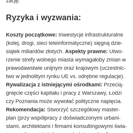
za­cję.
Ry­zy­ka i wy­zwa­nia:
Kosz­ty po­cząt­ko­we:
In­we­sty­cje in­fra­struk­tu­ral­ne
(ko­lej, dro­gi, sie­ci te­le­in­for­ma­tycz­ne) się­gną dzie­
sią­tek mi­liar­dów zło­ty­ch.
Aspek­ty praw­ne:
Utwo­
rze­nie stre­fy wol­ne­go mia­sta wy­ma­ga­ło­by zmian w
pra­wo­daw­stwie unij­nym oraz kra­jo­wym (uczest­nic­
two w jed­no­li­tym ryn­ku UE vs. od­ręb­ne re­gu­la­cje).
Ry­wa­li­za­cja z ist­nie­ją­cy­mi ośrod­ka­mi:
Prze­cią­
gnię­cie czę­ści ka­pi­ta­łu i pra­cy z War­sza­wy, Ło­dzi
czy Po­zna­nia mo­że wy­wo­łać po­li­tycz­ne na­pię­cia.
Re­ko­men­da­cja:
Stwo­rzyć szcze­gó­ło­wy ma­ster­
plan (przy współ­pra­cy z do­świad­czo­ny­mi urba­ni­
sta­mi, ar­chi­tek­ta­mi i fir­ma­mi kon­sul­tin­go­wy­mi świa­