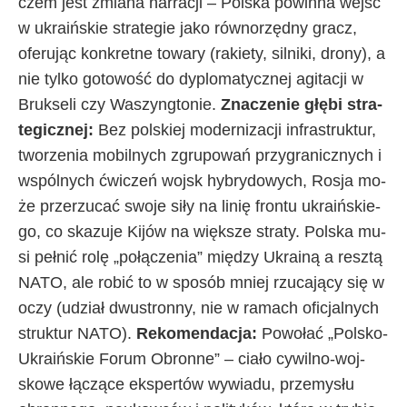
czem je­st zmia­na nar­ra­cji – Pol­ska po­win­na wej­ść
w ukra­iń­skie stra­te­gie ja­ko rów­no­rzęd­ny gra­cz,
ofe­ru­jąc kon­kret­ne to­wa­ry (ra­kie­ty, sil­ni­ki, dro­ny), a
nie tyl­ko go­to­wo­ść do dy­plo­ma­tycz­nej agi­ta­cji w
Bruk­se­li czy Wa­szyng­to­nie.
Zna­cze­nie głę­bi stra­
te­gicz­nej:
Bez pol­skiej mo­der­ni­za­cji in­fra­struk­tur,
two­rze­nia mo­bil­ny­ch zgru­po­wań przy­gra­nicz­ny­ch i
wspól­ny­ch ćwi­czeń woj­sk hy­bry­do­wy­ch, Ro­sja mo­
że prze­rzu­cać swo­je si­ły na li­nię fron­tu ukra­iń­skie­
go, co ska­zu­je Ki­jów na więk­sze stra­ty. Pol­ska mu­
si peł­nić ro­lę „po­łą­cze­nia” mię­dzy Ukra­iną a resz­tą
NA­TO, ale ro­bić to w spo­sób mniej rzu­ca­ją­cy się w
oczy (udział dwu­stron­ny, nie w ra­ma­ch ofi­cjal­ny­ch
struk­tur NA­TO).
Re­ko­men­da­cja:
Po­wo­łać „Pol­sko-
Ukra­iń­skie Fo­rum Obron­ne” – cia­ło cy­wil­no-woj­
sko­we łą­czą­ce eks­per­tów wy­wia­du, prze­my­słu