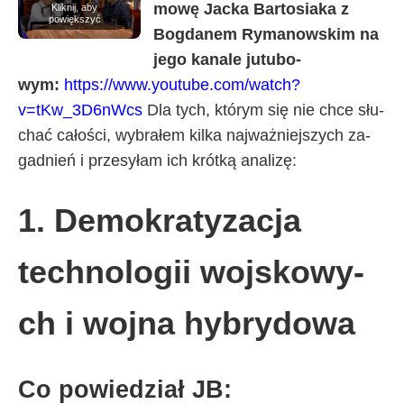
mo­wę Jac­ka Bar­to­sia­ka z
Kliknij, aby
powiększyć
Bog­da­nem Ry­ma­now­skim na
je­go ka­na­le ju­tu­bo­
wym:
https://www.youtube.com/watch?
v=tKw_3D6nWcs
Dla ty­ch, któ­rym się nie chce słu­
chać ca­ło­ści, wy­bra­łem kil­ka naj­waż­niej­szy­ch za­
gad­nień i prze­sy­łam ich krót­ką ana­li­zę:
1. De­mo­kra­ty­za­cja
tech­no­lo­gii woj­sko­wy­
ch i woj­na hy­bry­do­wa
Co po­wie­dział JB: