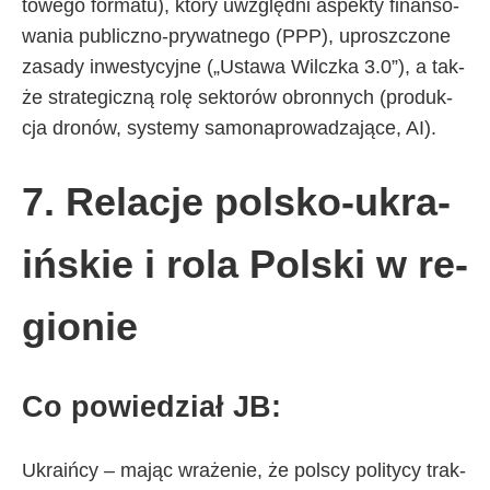
to­we­go for­ma­tu), któ­ry uwzględ­ni aspek­ty fi­nan­so­
wa­nia pu­blicz­no-pry­wat­ne­go (PPP), uprosz­czo­ne
za­sa­dy in­we­sty­cyj­ne („Usta­wa Wilcz­ka 3.0”), a tak­
że stra­te­gicz­ną ro­lę sek­to­rów obron­ny­ch (pro­duk­
cja dro­nów, sys­te­my sa­mo­na­pro­wa­dza­ją­ce, AI).
7. Re­la­cje pol­sko-ukra­
iń­skie i ro­la Pol­ski w re­
gio­nie
Co po­wie­dział JB:
Ukra­iń­cy – ma­jąc wra­że­nie, że pol­scy po­li­ty­cy trak­