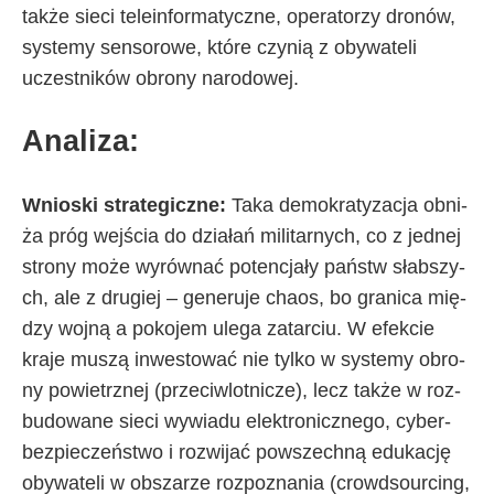
tak­że sie­ci te­le­in­for­ma­tycz­ne, ope­ra­to­rzy dro­nów,
sys­te­my sen­so­ro­we, któ­re czy­nią z oby­wa­te­li
uczest­ni­ków obro­ny na­ro­do­wej.
Ana­li­za:
Wnio­ski stra­te­gicz­ne:
Ta­ka de­mo­kra­ty­za­cja ob­ni­
ża próg wej­ścia do dzia­łań mi­li­tar­ny­ch, co z jed­nej
stro­ny mo­że wy­rów­nać po­ten­cja­ły pań­stw słab­szy­
ch, ale z dru­giej – ge­ne­ru­je cha­os, bo gra­ni­ca mię­
dzy woj­ną a po­ko­jem ule­ga za­tar­ciu. W efek­cie
kra­je mu­szą in­we­sto­wać nie tyl­ko w sys­te­my obro­
ny po­wietrz­nej (prze­ciw­lot­ni­cze), le­cz tak­że w roz­
bu­do­wa­ne sie­ci wy­wia­du elek­tro­nicz­ne­go, cy­ber­
bez­pie­czeń­stwo i roz­wi­jać po­wszech­ną edu­ka­cję
oby­wa­te­li w ob­sza­rze roz­po­zna­nia (crowd­so­ur­cing,