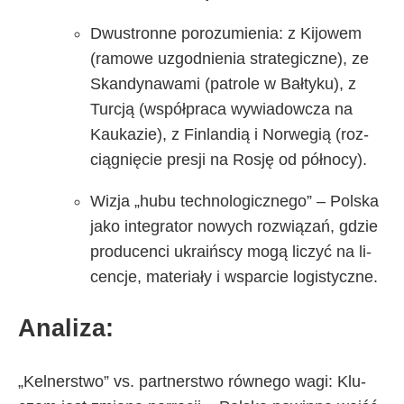
Dwu­stron­ne po­ro­zu­mie­nia: z Ki­jo­wem
(ra­mo­we uzgod­nie­nia stra­te­gicz­ne), ze
Skan­dy­na­wa­mi (pa­tro­le w Bał­ty­ku), z
Tur­cją (współ­pra­ca wy­wia­dow­cza na
Kau­ka­zie), z Fin­lan­dią i Nor­we­gią (roz­
cią­gnię­cie pre­sji na Ro­sję od pół­no­cy).
Wi­zja „hu­bu tech­no­lo­gicz­ne­go” – Pol­ska
ja­ko in­te­gra­tor no­wy­ch roz­wią­zań, gdzie
pro­du­cen­ci ukra­iń­scy mo­gą li­czyć na li­
cen­cje, ma­te­ria­ły i wspar­cie lo­gi­stycz­ne.
Ana­li­za:
„Kel­ner­stwo” vs. part­ner­stwo rów­ne­go wa­gi: Klu­