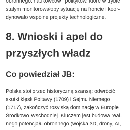
obron­ne­go, na­ukow­ców i po­li­ty­ków, któ­re w try­bie
sta­łym mo­ni­to­ro­wa­ło­by sy­tu­ację na fron­cie i ko­or­
dy­no­wa­ło wspól­ne pro­jek­ty tech­no­lo­gicz­ne.
8. Wnio­ski i apel do
przy­szły­ch wła­dz
Co po­wie­dział JB:
Pol­ska stoi przed hi­sto­rycz­ną szan­są: od­wró­cić
skut­ki klę­sk Po­lta­wy (1709) i Sej­mu Nie­me­go
(1717), za­koń­czyć ro­syj­ską do­mi­na­cję w Eu­ro­pie
Środ­ko­wo-Wschod­niej. Klu­czem je­st bu­do­wa re­al­
ne­go po­ten­cja­łu obron­ne­go (woj­ska 3D, dro­ny, AI,