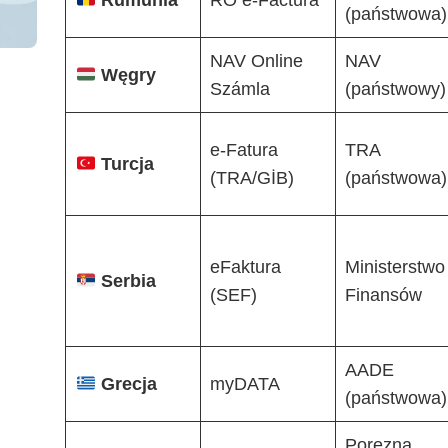
(państwowa)
NAV Online
NAV
Węgry
Számla
(państwowy)
e-Fatura
TRA
Turcja
(TRA/GİB)
(państwowa)
eFaktura
Ministerstwo
Serbia
(SEF)
Finansów
AADE
Grecja
myDATA
(państwowa)
Porezna