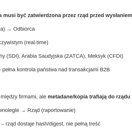
a musi być zatwierdzona przez rząd przed wysłanie
ja) → Odbiorca
czywistym (real-time)
hy (SDI), Arabia Saudyjska (ZATCA), Meksyk (CFDI)
 pełna kontrola państwa nad transakcjami B2B
między firmami, ale
metadane/kopia trafiają do rządu
wnolegle → Rząd (raportowanie)
 rząd dostaje hash/digest, nie pełną treść