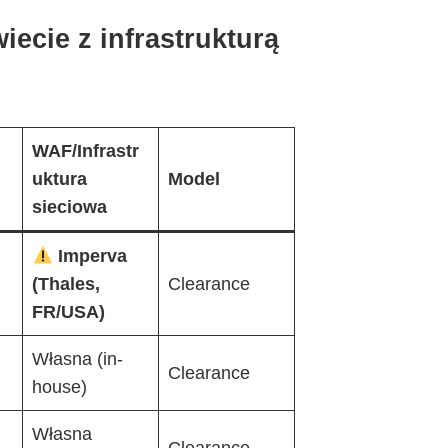
ecie z infrastrukturą
WAF/Infrastr
uktura
Model
sieciowa
Imperva
(Thales,
Clearance
FR/USA)
%
Własna (in-
Clearance
house)
Własna
Clearance