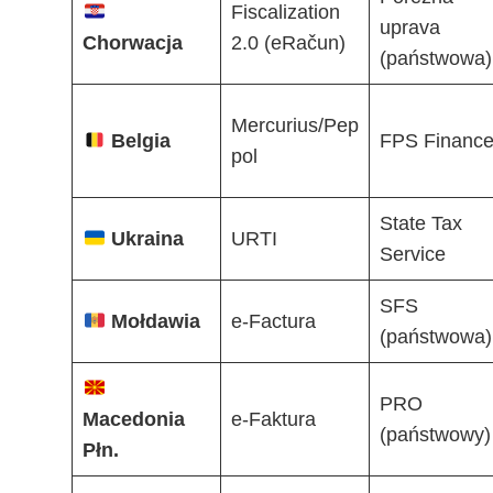
Fiscalization
uprava
Chorwacja
2.0 (eRačun)
(państwowa)
Mercurius/Pep
Belgia
FPS Financ
pol
State Tax
Ukraina
URTI
Service
SFS
Mołdawia
e-Factura
(państwowa)
PRO
Macedonia
e-Faktura
(państwowy)
Płn.