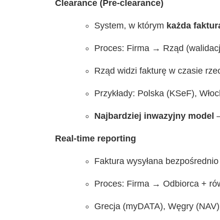
Clearance (Pre-clearance)
System, w którym
każda faktur
Proces: Firma → Rząd (walidac
Rząd widzi fakturę w czasie rze
Przykłady: Polska (KSeF), Włoc
Najbardziej inwazyjny model
–
Real-time reporting
Faktura wysyłana bezpośrednio 
Proces: Firma → Odbiorca + ró
Grecja (myDATA), Węgry (NAV) –