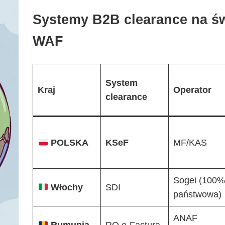
Systemy B2B clearance na świ
WAF
System
Kraj
Operator
clearance
POLSKA
KSeF
MF/KAS
Sogei (100
Włochy
SDI
państwowa)
ANAF
Rumunia
RO e-Factura